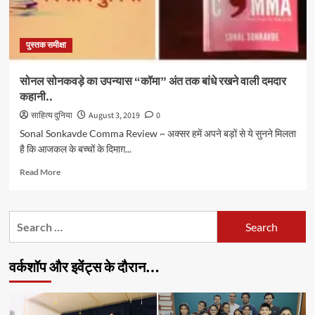
पुस्तक समीक्षा
सोनल सोनकवड़े का उपन्यास “कॉमा” अंत तक बांधे रखने वाली दमदार
कहानी..
साहित्य दुनिया
August 3, 2019
0
Sonal Sonkavde Comma Review ~ अक्सर हमें अपने बड़ों से ये सुनने मिलता
है कि आजकल के बच्चों के दिमाग़...
Read
Read More
more
about
सोनल
Search
सोनकवड़े
for:
का
उपन्यास
वर्कशॉप और इवेंट्स के दौरान…
“कॉमा”
अंत
तक
बांधे