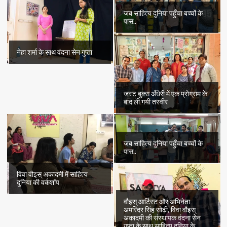
रखने
वाली
जब साहित्य दुनिया पहुँचा बच्चों के
दमदार
पास..
कहानी..
नेहा शर्मा के साथ वंदना सेन गुप्ता
जस्ट बुक्स अँधेरी में एक प्रोग्राम के
बाद ली गयी तस्वीर
जब साहित्य दुनिया पहुँचा बच्चों के
पास..
विवा वौइस् अकादमी में साहित्य
दुनिया की वर्कशॉप
वौइस् आर्टिस्ट और अभिनेता
अमरिंदर सिंह सोढ़ी, विवा वौइस्
अकादमी की संस्थापक वंदना सेन
गुप्ता के साथ साहित्य दुनिया के