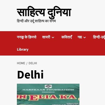
Skip
साहित्य दुनिया
to
content
हिन्दी और उर्दू साहित्य का संगम
ननकू के क़िस्से
शायरी
कविताएँ
गद्य
हिन्दी-उर्
Library
HOME
DELHI
Delhi