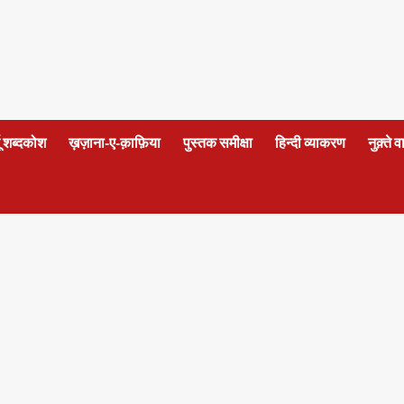
दू शब्दकोश
ख़ज़ाना-ए-क़ाफ़िया
पुस्तक समीक्षा
हिन्दी व्याकरण
नुक़्ते 