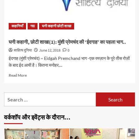
कहानियाँ
गद्य
घनी कहानी छोटी शाखा
घनी कहानी, छोटी शाखा(1): मुंशी प्रेमचंद की ‘ईदगाह’ का पहला भाग..
साहित्य दुनिया
June 12, 2018
0
ईदगाह (मुंशी प्रेमचंद) ~ Eidgah Premchand भाग -एक रमज़ान के पूरे तीस रोज़ों
के बाद ईद आयी है। कितना मनोहर,...
Read
Read More
more
about
घनी
Search
कहानी,
for:
छोटी
शाखा(1):
वर्कशॉप और इवेंट्स के दौरान…
मुंशी
प्रेमचंद
की
‘ईदगाह’