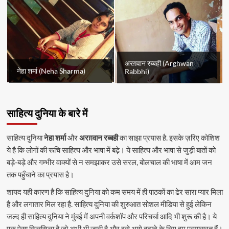
अरग़वान रब्बही (Arghwan
नेहा शर्मा (Neha Sharma)
Rabbhi)
साहित्य दुनिया के बारे में
साहित्य दुनिया
नेहा शर्मा
और
अरग़वान रब्बही
का साझा प्रयास है. इसके ज़रिए कोशिश
ये है कि लोगों की रूचि साहित्य और भाषा में बढ़े। ये साहित्य और भाषा से जुड़ी बातों को
बड़े-बड़े और गम्भीर वाक्यों से न समझाकर उसे सरल, बोलचाल की भाषा में आम जन
तक पहुँचाने का प्रयास है।
शायद यही कारण है कि साहित्य दुनिया को कम समय में ही पाठकों का ढेर सारा प्यार मिला
है और लगातार मिल रहा है. साहित्य दुनिया की शुरुआत सोशल मीडिया से हुई लेकिन
जल्द ही साहित्य दुनिया ने मुंबई में अपनी वर्कशॉप और परिचर्चा आदि भी शुरू की है। ये
एक ऐसा सिलसिला है जो अभी भी जारी है और इसे आगे बढ़ाने के लिए हम प्रयासरत हैं।