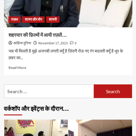
ग़ज़ल
शायर और शेर
शायरी
शहरयार की फ़िल्मों में आयी ग़ज़लें…
साहित्य दुनिया
November 17, 2023
0
जब भी मिलती है मुझे अजनबी लगती क्यूँ है ज़िंदगी रोज़ नए रंग बदलती क्यूँ है धूप के
क़हर का...
Read
Read More
more
about
शहरयार
Search
की
for:
फ़िल्मों
में
वर्कशॉप और इवेंट्स के दौरान…
आयी
ग़ज़लें…