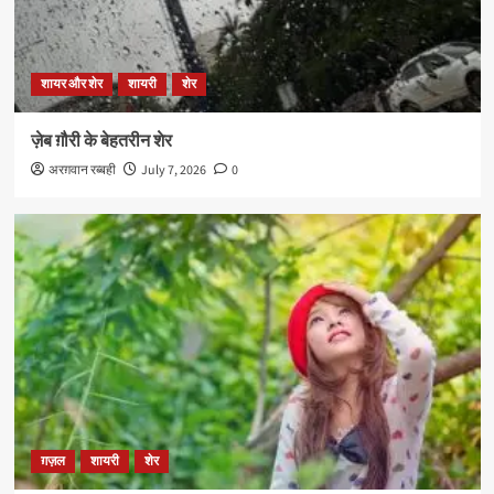
शायर और शेर
शायरी
शेर
ज़ेब ग़ौरी के बेहतरीन शेर
अरग़वान रब्बही
July 7, 2026
0
ग़ज़ल
शायरी
शेर