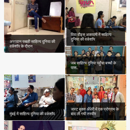
विवा वौइस् अकादमी में साहित्य
दुनिया की वर्कशॉप
अरग़वान रब्बही साहित्य दुनिया की
वर्कशॉप के दौरान
जब साहित्य दुनिया पहुँचा बच्चों के
पास..
जस्ट बुक्स अँधेरी में एक प्रोग्राम के
मुंबई में साहित्य दुनिया की वर्कशॉप
बाद ली गयी तस्वीर