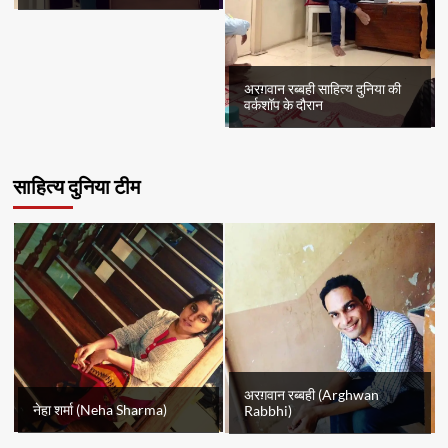
अरग़वान रब्बही साहित्य दुनिया की
वर्कशॉप के दौरान
साहित्य दुनिया टीम
अरग़वान रब्बही (Arghwan
नेहा शर्मा (Neha Sharma)
Rabbhi)