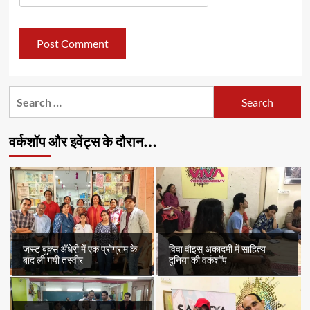
Search
for:
वर्कशॉप और इवेंट्स के दौरान…
जस्ट बुक्स अँधेरी में एक प्रोग्राम के
विवा वौइस् अकादमी में साहित्य
बाद ली गयी तस्वीर
दुनिया की वर्कशॉप