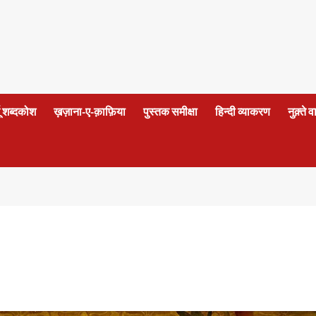
दू शब्दकोश
ख़ज़ाना-ए-क़ाफ़िया
पुस्तक समीक्षा
हिन्दी व्याकरण
नुक़्ते 