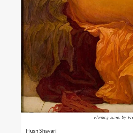
Flaming_June,_by_Fr
Husn Shayari