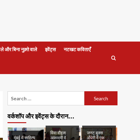
वाले और बिना नुक़्ते वाले
इवेंट्स
नटखट कविताएँ
Search
for:
वर्कशॉप और इवेंट्स के दौरान…
विवा वौइस्
जस्ट बुक्स
मुंबई में साहित्य
अकादमी में
अँधेरी में एक