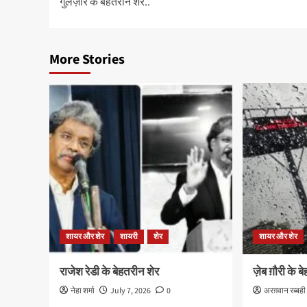
गुलज़ार के बेहतरीन शेर..
navigation
More Stories
शायर और शेर
शायरी
शेर
शायर और शेर
राजेश रेडी के बेहतरीन शेर
ज़ेब ग़ौरी के 
नेहा शर्मा
July 7, 2026
0
अरग़वान रब्बही