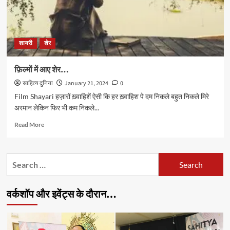
शायरी
शेर
फ़िल्मों में आए शेर…
साहित्य दुनिया
January 21, 2024
0
Film Shayari हज़ारों ख़्वाहिशें ऐसी कि हर ख़्वाहिश पे दम निकले बहुत निकले मिरे
अरमान लेकिन फिर भी कम निकले...
Read
Read More
more
about
फ़िल्मों
Search
में
for:
आए
शेर…
वर्कशॉप और इवेंट्स के दौरान…