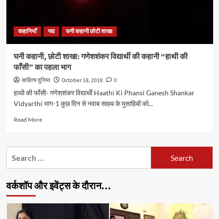
कहानियाँ
गद्य
घनी कहानी छोटी शाखा
घनी कहानी, छोटी शाखा: गणेशशंकर विद्यार्थी की कहानी “हाथी की
फाँसी” का पहला भाग
साहित्य दुनिया
October 18, 2018
0
हाथी की फाँसी- गणेशशंकर विद्यार्थी Haathi Ki Phansi Ganesh Shankar
Vidyarthi भाग-1 कुछ दिन से नवाब साहब के मुसाहिबों को...
Read
Read More
more
about
घनी
Search
कहानी,
for:
छोटी
शाखा:
वर्कशॉप और इवेंट्स के दौरान…
गणेशशंकर
विद्यार्थी
की
कहानी