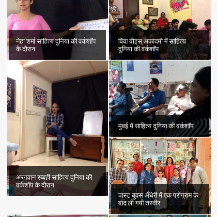
मुंशी
हरगोपाल
‘तफ़्ता’
को
लिखा
नेहा शर्मा साहित्य दुनिया की वर्कशॉप
विवा वौइस् अकादमी में साहित्य
ख़त
के दौरान
दुनिया की वर्कशॉप
मुंबई में साहित्य दुनिया की वर्कशॉप
अरग़वान रब्बही साहित्य दुनिया की
वर्कशॉप के दौरान
जस्ट बुक्स अँधेरी में एक प्रोग्राम के
बाद ली गयी तस्वीर