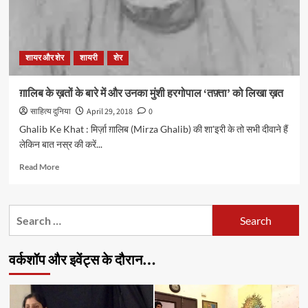
शायर और शेर
शायरी
शेर
ग़ालिब के ख़तों के बारे में और उनका मुंशी हरगोपाल ‘तफ़्ता’ को लिखा ख़त
साहित्य दुनिया
April 29, 2018
0
Ghalib Ke Khat : मिर्ज़ा ग़ालिब (Mirza Ghalib) की शा'इरी के तो सभी दीवाने हैं
लेकिन बात नस्र की करें...
Read
Read More
more
about
ग़ालिब
Search
के
for:
ख़तों
के
वर्कशॉप और इवेंट्स के दौरान…
बारे
में
और
उनका