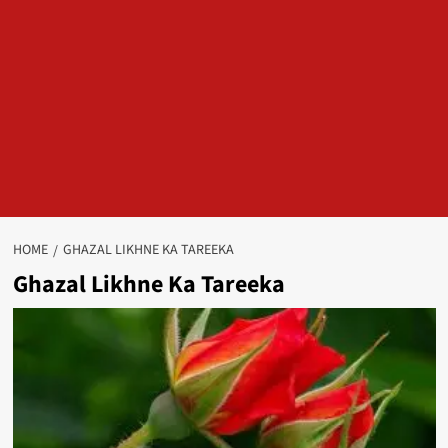
HOME
GHAZAL LIKHNE KA TAREEKA
Ghazal Likhne Ka Tareeka