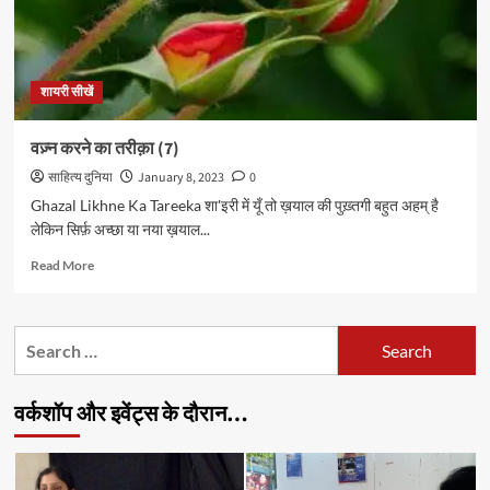
शायरी सीखें
वज़्न करने का तरीक़ा (7)
साहित्य दुनिया
January 8, 2023
0
Ghazal Likhne Ka Tareeka शा'इरी में यूँ तो ख़याल की पुख़्तगी बहुत अहम् है
लेकिन सिर्फ़ अच्छा या नया ख़याल...
Read
Read More
more
about
वज़्न
Search
करने
for:
का
तरीक़ा
वर्कशॉप और इवेंट्स के दौरान…
(7)