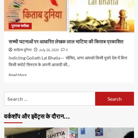
पुस्तक समीक्षा
सच्ची घटनाओं पर आधारित लेखक लाल भाटिया की किताब प्रकाशित
साहित्य दुनिया
July 26, 2020
0
Indicting Goliath Lal Bhatia ~ सोचिए, अगर आपको किसी दूसरे देश में बिना
किसी सपोर्ट सिस्टम के अपनी आजादी की...
Read
Read More
more
about
सच्ची
Search
घटनाओं
for:
पर
आधारित
वर्कशॉप और इवेंट्स के दौरान…
लेखक
लाल
भाटिया
की