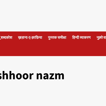
दू शब्दकोश
ख़ज़ाना-ए-क़ाफ़िया
पुस्तक समीक्षा
हिन्दी व्याकरण
नुक़्ते 
ashhoor nazm