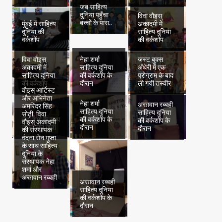
जब साहित्य
दुनिया पहुँचा
विवा वौइस्
बच्चों के पास..
मुंबई में साहित्य
अकादमी में
दुनिया की
साहित्य दुनिया
वर्कशॉप
की वर्कशॉप
विवा वौइस्
नेहा शर्मा
जस्ट बुक्स
अकादमी में
साहित्य दुनिया
अँधेरी में एक
साहित्य दुनिया
की वर्कशॉप के
प्रोग्राम के बाद
की वर्कशॉप
दौरान
ली गयी तस्वीर
वौइस् आर्टिस्ट
और अभिनेता
नेहा शर्मा
अरग़वान रब्बही
अमरिंदर सिंह
साहित्य दुनिया
साहित्य दुनिया
सोढ़ी, विवा
नेहा शर्मा के साथ
की वर्कशॉप के
की वर्कशॉप के
वौइस् अकादमी
वंदना सेन गुप्ता
दौरान
दौरान
की संस्थापक
वंदना सेन गुप्ता
के साथ साहित्य
दुनिया के
संस्थापक नेहा
शर्मा और
अरग़वान रब्बही
अरग़वान रब्बही
साहित्य दुनिया
की वर्कशॉप के
दौरान