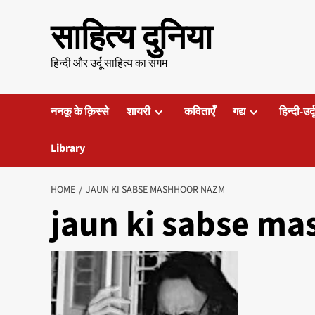
Skip
साहित्य दुनिया
to
content
हिन्दी और उर्दू साहित्य का संगम
ननकू के क़िस्से
शायरी
कविताएँ
गद्य
हिन्दी-उर्
Library
HOME
JAUN KI SABSE MASHHOOR NAZM
jaun ki sabse m