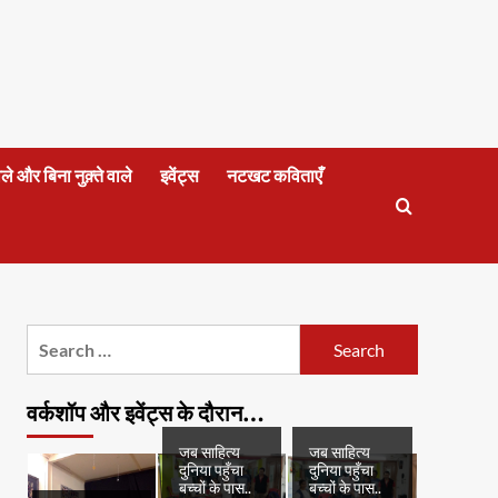
वाले और बिना नुक़्ते वाले
इवेंट्स
नटखट कविताएँ
Search
for:
वर्कशॉप और इवेंट्स के दौरान…
जब साहित्य
जब साहित्य
दुनिया पहुँचा
दुनिया पहुँचा
बच्चों के पास..
बच्चों के पास..