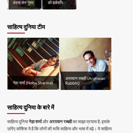
वंदना सेन गुप्ता
की वर्कशॉप
साहित्य दुनिया टीम
अरग़वान रब्बही (Arghwan
नेहा शर्मा (Neha Sharma)
Rabbhi)
साहित्य दुनिया के बारे में
साहित्य दुनिया
नेहा शर्मा
और
अरग़वान रब्बही
का साझा प्रयास है. इसके
ज़रिए कोशिश ये है कि लोगों की रूचि साहित्य और भाषा में बढ़े। ये साहित्य