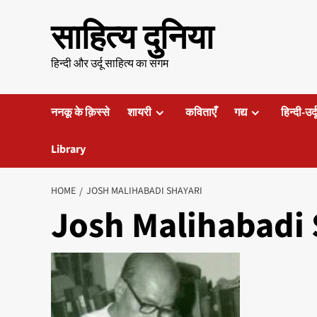
Skip
साहित्य दुनिया
to
content
हिन्दी और उर्दू साहित्य का संगम
ननकू के क़िस्से
शायरी
कविताएँ
गद्य
हिन्दी-उर्
Library
HOME
JOSH MALIHABADI SHAYARI
Josh Malihabadi 