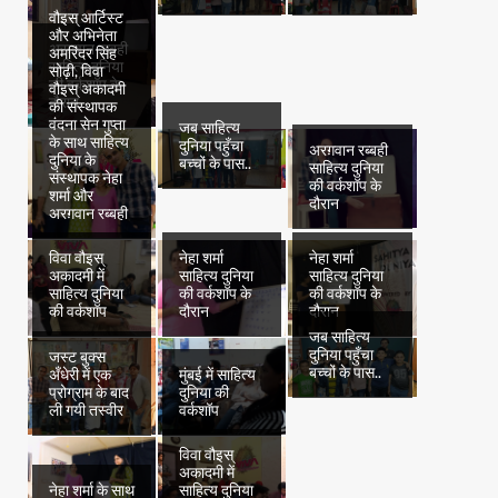
वौइस् आर्टिस्ट
और अभिनेता
अरग़वान रब्बही
अमरिंदर सिंह
साहित्य दुनिया
सोढ़ी, विवा
की वर्कशॉप के
वौइस् अकादमी
दौरान
की संस्थापक
वंदना सेन गुप्ता
जब साहित्य
के साथ साहित्य
दुनिया पहुँचा
अरग़वान रब्बही
दुनिया के
बच्चों के पास..
साहित्य दुनिया
संस्थापक नेहा
की वर्कशॉप के
शर्मा और
दौरान
अरग़वान रब्बही
विवा वौइस्
नेहा शर्मा
नेहा शर्मा
अकादमी में
साहित्य दुनिया
साहित्य दुनिया
साहित्य दुनिया
की वर्कशॉप के
की वर्कशॉप के
की वर्कशॉप
दौरान
दौरान
जब साहित्य
दुनिया पहुँचा
जस्ट बुक्स
बच्चों के पास..
अँधेरी में एक
मुंबई में साहित्य
प्रोग्राम के बाद
दुनिया की
ली गयी तस्वीर
वर्कशॉप
विवा वौइस्
अकादमी में
नेहा शर्मा के साथ
साहित्य दुनिया