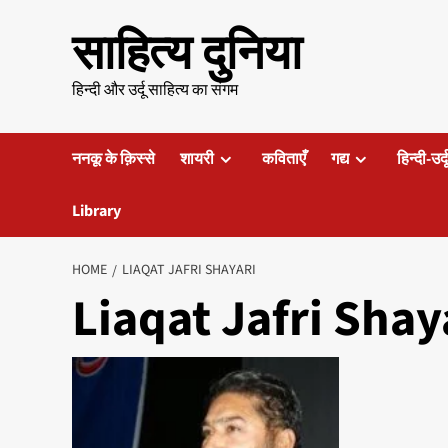
Skip
साहित्य दुनिया
to
content
हिन्दी और उर्दू साहित्य का संगम
ननकू के क़िस्से
शायरी
कविताएँ
गद्य
हिन्दी-उर्
Library
HOME
LIAQAT JAFRI SHAYARI
Liaqat Jafri Shay