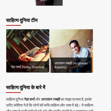
दौरान
साहित्य दुनिया टीम
अरग़वान रब्बही (Arghwan
नेहा शर्मा (Neha Sharma)
Rabbhi)
साहित्य दुनिया के बारे में
साहित्य दुनिया
नेहा शर्मा
और
अरग़वान रब्बही
का साझा प्रयास है. इसके
ज़रिए कोशिश ये है कि लोगों की रूचि साहित्य और भाषा में बढ़े। ये साहित्य
और भाषा से जुड़ी बातों को बड़े-बड़े और गम्भीर वाक्यों से न समझाकर उसे