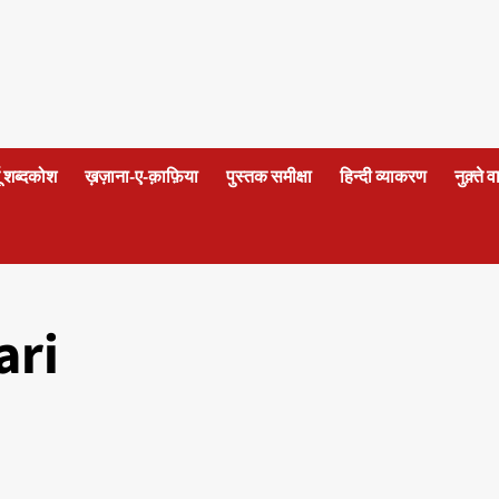
दू शब्दकोश
ख़ज़ाना-ए-क़ाफ़िया
पुस्तक समीक्षा
हिन्दी व्याकरण
नुक़्ते 
ari