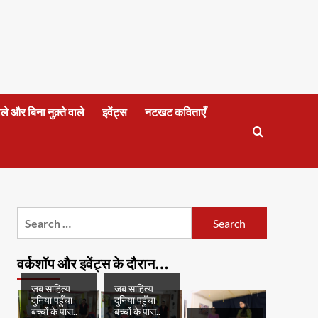
वाले और बिना नुक़्ते वाले
इवेंट्स
नटखट कविताएँ
Search
for:
वर्कशॉप और इवेंट्स के दौरान…
जब साहित्य
जब साहित्य
दुनिया पहुँचा
दुनिया पहुँचा
बच्चों के पास..
बच्चों के पास..