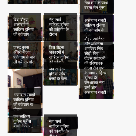
नेहा शर्मा के साथ
वंदना सेन गुप्ता
विवा वौइस्
नेहा शर्मा
अरग़वान रब्बही
अकादमी में
साहित्य दुनिया
साहित्य दुनिया
साहित्य दुनिया
की वर्कशॉप के
की वर्कशॉप के
की वर्कशॉप
दौरान
दौरान
वौइस् आर्टिस्ट
और अभिनेता
जस्ट बुक्स
विवा वौइस्
अमरिंदर सिंह
अँधेरी में एक
अकादमी में
मुंबई में साहित्य
सोढ़ी, विवा
प्रोग्राम के बाद
साहित्य दुनिया
दुनिया की
वौइस् अकादमी
ली गयी तस्वीर
की वर्कशॉप
वर्कशॉप
की संस्थापक
वंदना सेन गुप्ता
जब साहित्य
के साथ साहित्य
दुनिया पहुँचा
दुनिया के
बच्चों के पास..
संस्थापक नेहा
शर्मा और
अरग़वान रब्बही
अरग़वान रब्बही
साहित्य दुनिया
की वर्कशॉप के
दौरान
जब साहित्य
दुनिया पहुँचा
नेहा शर्मा
बच्चों के पास..
साहित्य दुनिया
की वर्कशॉप के