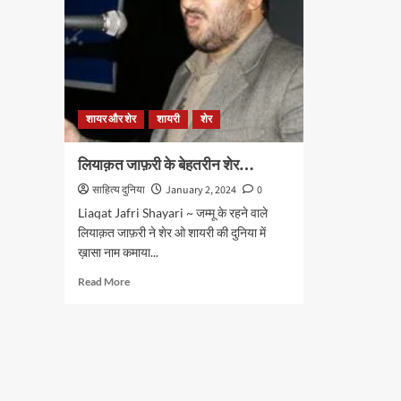
शायर और शेर
शायरी
शेर
लियाक़त जाफ़री के बेहतरीन शेर…
साहित्य दुनिया
January 2, 2024
0
Liaqat Jafri Shayari ~ जम्मू के रहने वाले
लियाक़त जाफ़री ने शेर ओ शायरी की दुनिया में
ख़ासा नाम कमाया...
Read
Read More
more
about
लियाक़त
जाफ़री
के
बेहतरीन
शेर…