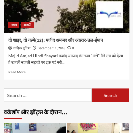
नज़्म
शायरी
दो शाइर, दो नज़्में(13): मजीद अमजद और अख़्तर-उल-ईमान
साहित्य दुनिया
December 11, 2018
0
Majid Amjad Hindi Shayari मजीद अमजद की नज़्म "मंटो" मैंने उस को देखा
है उजली उजली सड़कों पर इक गर्द भरी...
Read
Read More
more
about
दो
Search
शाइर,
for:
दो
नज़्में(13):
वर्कशॉप और इवेंट्स के दौरान…
मजीद
अमजद
और
अख़्तर-