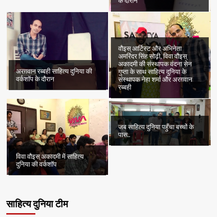
के दौरान
वौइस् आर्टिस्ट और अभिनेता
अमरिंदर सिंह सोढ़ी, विवा वौइस्
अकादमी की संस्थापक वंदना सेन
अरग़वान रब्बही साहित्य दुनिया की
गुप्ता के साथ साहित्य दुनिया के
वर्कशॉप के दौरान
संस्थापक नेहा शर्मा और अरग़वान
रब्बही
जब साहित्य दुनिया पहुँचा बच्चों के
पास..
विवा वौइस् अकादमी में साहित्य
दुनिया की वर्कशॉप
साहित्य दुनिया टीम