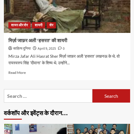
शायर और शेर
शायरी
शेर
मिर्ज़ा जाफ़र अली ‘हसरत’ की शायरी
साहित्य दुनिया
April 9, 2025
0
Mirza Jafar Ali Hasrat Sher मिर्ज़ा जाफ़र अली 'हसरत' लखनऊ के थे. वो
रायस्वरुप सिंह 'दीवाना' के शिष्य थे. उन्होंने...
Read
Read More
more
about
मिर्ज़ा
Search
जाफ़र
for:
अली
‘हसरत’
वर्कशॉप और इवेंट्स के दौरान…
की
शायरी