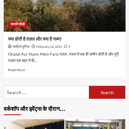
शायरी सीखें
क्या होती है ग़ज़ल और क्या है नज़्म?
साहित्य दुनिया
February 18, 2023
0
Ghazal Aur Nazm Mein Farq ग़ज़ल: ग़ज़ल में एक ही ज़मीन होती है और पूरी
ग़ज़ल एक बह्र में ही...
Read
Read More
more
about
क्या
Search
होती
for:
है
ग़ज़ल
वर्कशॉप और इवेंट्स के दौरान…
और
क्या
है
नज़्म?