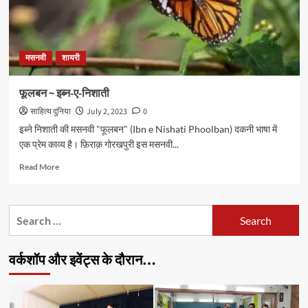
मसनवी
शायरी
फूलबन ~ इब्न-ए-निशाती
साहित्य दुनिया
July 2, 2023
0
इब्ने निशाती की मसनवी "फूलबन" (Ibn e Nishati Phoolban) दकनी भाषा में
एक प्रेम काव्य है। फ़िराक़ गोरखपुरी इस मसनवी...
Read
Read More
more
about
फूलबन
Search
~
for:
इब्न-
ए-
वर्कशॉप और इवेंट्स के दौरान…
निशाती