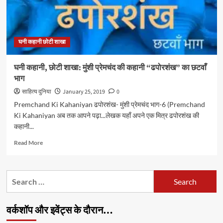
घनी कहानी छोटी शाखा
घनी कहानी, छोटी शाखा: मुंशी प्रेमचंद की कहानी “ढपोरशंख” का छटवाँ
भाग
साहित्य दुनिया
January 25, 2019
0
Premchand Ki Kahaniyan ढपोरशंख- मुंशी प्रेमचंद भाग-6 (Premchand
Ki Kahaniyan अब तक आपने पढ़ा...लेखक यहाँ अपने एक मित्र ढपोरशंख की
कहानी...
Read
Read More
more
about
घनी
Search
कहानी,
for:
छोटी
शाखा:
वर्कशॉप और इवेंट्स के दौरान…
मुंशी
प्रेमचंद