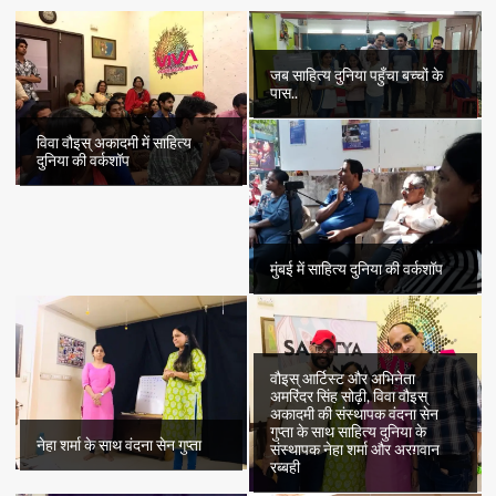
की
कहानी
“ढपोरशंख”
का
जब साहित्य दुनिया पहुँचा बच्चों के
छटवाँ
पास..
भाग
विवा वौइस् अकादमी में साहित्य
दुनिया की वर्कशॉप
मुंबई में साहित्य दुनिया की वर्कशॉप
वौइस् आर्टिस्ट और अभिनेता
अमरिंदर सिंह सोढ़ी, विवा वौइस्
अकादमी की संस्थापक वंदना सेन
गुप्ता के साथ साहित्य दुनिया के
नेहा शर्मा के साथ वंदना सेन गुप्ता
संस्थापक नेहा शर्मा और अरग़वान
रब्बही