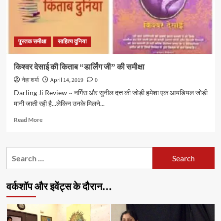
पुस्तक समीक्षा
साहित्य दुनिया
किश्वर देसाई की किताब “डार्लिंग जी” की समीक्षा
नेहा शर्मा
April 14, 2019
0
Darling Ji Review ~ नर्गिस और सुनील दत्त की जोड़ी हमेशा एक आयडियल जोड़ी
मानी जाती रही है...लेकिन उनके मिलने...
Read
Read More
more
about
किश्वर
Search
देसाई
for:
की
किताब
वर्कशॉप और इवेंट्स के दौरान…
“डार्लिंग
जी”
की
समीक्षा