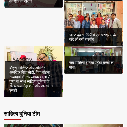
वर्कशॉप के दौरान
जस्ट बुक्स अँधेरी में एक प्रोग्राम के
बाद ली गयी तस्वीर
जब साहित्य दुनिया पहुँचा बच्चों के
पास..
वौइस् आर्टिस्ट और अभिनेता
अमरिंदर सिंह सोढ़ी, विवा वौइस्
अकादमी की संस्थापक वंदना सेन
गुप्ता के साथ साहित्य दुनिया के
संस्थापक नेहा शर्मा और अरग़वान
रब्बही
साहित्य दुनिया टीम