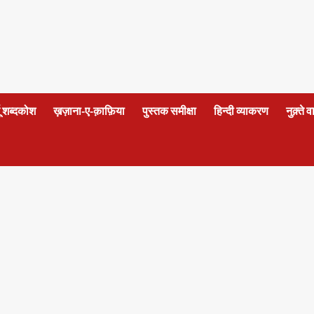
दू शब्दकोश
ख़ज़ाना-ए-क़ाफ़िया
पुस्तक समीक्षा
हिन्दी व्याकरण
नुक़्ते 