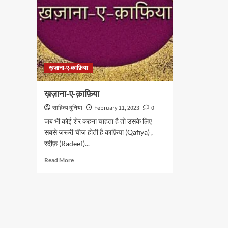
ख़ज़ाना-ए-क़ाफ़िया
ख़ज़ाना-ए-क़ाफ़िया
साहित्य दुनिया
February 11, 2023
0
जब भी कोई शेर कहना चाहता है तो उसके लिए
सबसे ज़रूरी चीज़ होती है क़ाफ़िया (Qafiya) ,
रदीफ़ (Radeef)...
Read
Read More
more
about
ख़ज़ाना-
ए-
क़ाफ़िया