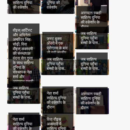
साहित्य दुनिया
दुनिया की
की वर्कशॉप
वर्कशॉप
अरग़वान रब्बही
साहित्य दुनिया
की वर्कशॉप के
दौरान
वौइस् आर्टिस्ट
जब साहित्य
और अभिनेता
दुनिया पहुँचा
जस्ट बुक्स
अमरिंदर सिंह
बच्चों के पास..
अँधेरी में एक
सोढ़ी, विवा
नेहा शर्मा के साथ
प्रोग्राम के बाद
वौइस् अकादमी
वंदना सेन गुप्ता
ली गयी तस्वीर
की संस्थापक
वंदना सेन गुप्ता
जब साहित्य
जब साहित्य
के साथ साहित्य
दुनिया पहुँचा
दुनिया पहुँचा
दुनिया के
बच्चों के पास..
बच्चों के पास..
संस्थापक नेहा
शर्मा और
अरग़वान रब्बही
जब साहित्य
दुनिया पहुँचा
नेहा शर्मा
अरग़वान रब्बही
बच्चों के पास..
साहित्य दुनिया
साहित्य दुनिया
की वर्कशॉप के
की वर्कशॉप के
दौरान
दौरान
नेहा शर्मा
विवा वौइस्
साहित्य दुनिया
अकादमी में
की वर्कशॉप के
साहित्य दुनिया