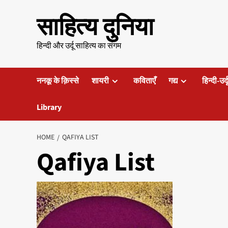
Skip
साहित्य दुनिया
to
content
हिन्दी और उर्दू साहित्य का संगम
ननकू के क़िस्से
शायरी
कविताएँ
गद्य
हिन्दी-उर्
Library
HOME
QAFIYA LIST
Qafiya List