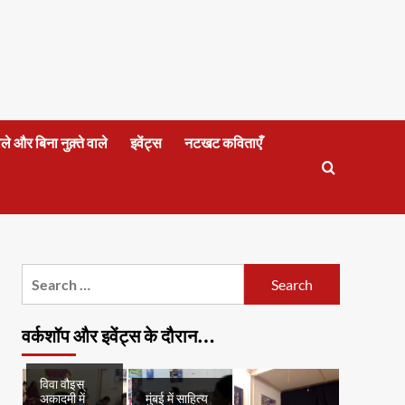
वाले और बिना नुक़्ते वाले
इवेंट्स
नटखट कविताएँ
Search
for:
वर्कशॉप और इवेंट्स के दौरान…
विवा वौइस्
अकादमी में
मुंबई में साहित्य