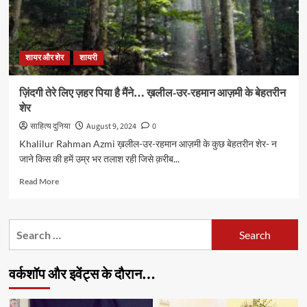
शायर और शेर
शायरी
ज़िंदगी तेरे लिए ज़हर पिया है मैंने… ख़लील-उर-रहमान आज़मी के बेहतरीन
शेर
साहित्य दुनिया
August 9, 2024
0
Khalilur Rahman Azmi ख़लील-उर-रहमान आज़मी के कुछ बेहतरीन शेर- न
जाने किस की हमें उम्र भर तलाश रही जिसे क़रीब...
Read
Read More
more
about
ज़िंदगी
Search
तेरे
for:
लिए
ज़हर
वर्कशॉप और इवेंट्स के दौरान…
पिया
है
मैंने…