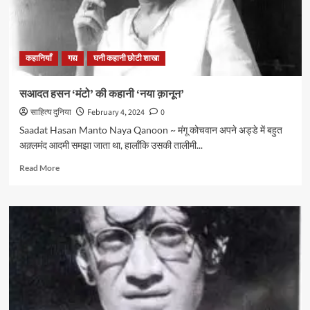
कहानियाँ
गद्य
घनी कहानी छोटी शाखा
सआदत हसन ‘मंटो’ की कहानी ‘नया क़ानून’
साहित्य दुनिया
February 4, 2024
0
Saadat Hasan Manto Naya Qanoon ~ मंगू कोचवान अपने अड्डे में बहुत
अक़्लमंद आदमी समझा जाता था, हालाँकि उसकी तालीमी...
Read
Read More
more
about
सआदत
हसन
‘मंटो’
की
कहानी
‘नया
क़ानून’