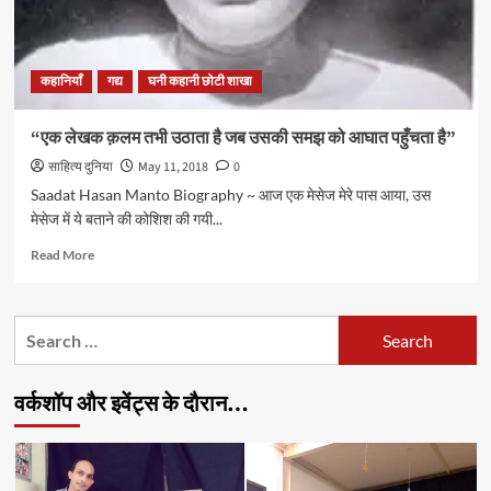
कहानियाँ
गद्य
घनी कहानी छोटी शाखा
“एक लेखक क़लम तभी उठाता है जब उसकी समझ को आघात पहुँचता है”
साहित्य दुनिया
May 11, 2018
0
Saadat Hasan Manto Biography ~ आज एक मेसेज मेरे पास आया, उस
मेसेज में ये बताने की कोशिश की गयी...
Read
Read More
more
about
“एक
Search
लेखक
for:
क़लम
तभी
वर्कशॉप और इवेंट्स के दौरान…
उठाता
है
जब
उसकी
समझ