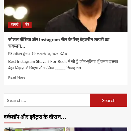
शायरी
शेर
सोशल मीडिया और Instagram रील के लिए बेहतरीन शायरी का
संकलन…
साहित्य दुनिया
March 28, 2024
0
Best Instagram Shayari For Reels मैं जो हूँ 'जौन-एलिया' हूँ जनाब इसका
बेहद लिहाज़ कीजिएगा जौन एलिया ______ सियाह रात...
Read
Read More
more
about
सोशल
Search
मीडिया
for:
और
Instagram
वर्कशॉप और इवेंट्स के दौरान…
रील
के
लिए