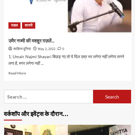
ग़ज़ल
शायरी
उमैर नज्मी की मशहूर ग़ज़लें..
साहित्य दुनिया
May 2, 2022
0
1. Umair Najmi Shayari बिछड़ गए तो ये दिल उम्र भर लगेगा नहीं लगेगा लगने
लगा है, मगर लगेगा नहीं ...
Read
Read More
more
about
उमैर
Search
नज्मी
for:
की
मशहूर
वर्कशॉप और इवेंट्स के दौरान…
ग़ज़लें..