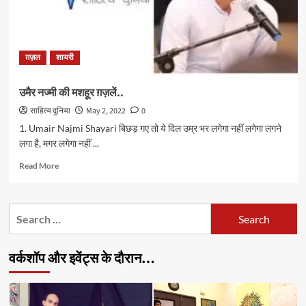
ग़ज़ल
शायरी
उमैर नज्मी की मशहूर ग़ज़लें..
साहित्य दुनिया
May 2, 2022
0
1. Umair Najmi Shayari बिछड़ गए तो ये दिल उम्र भर लगेगा नहीं लगेगा लगने
लगा है, मगर लगेगा नहीं ...
Read
Read More
more
about
उमैर
Search
नज्मी
for:
की
मशहूर
वर्कशॉप और इवेंट्स के दौरान…
ग़ज़लें..