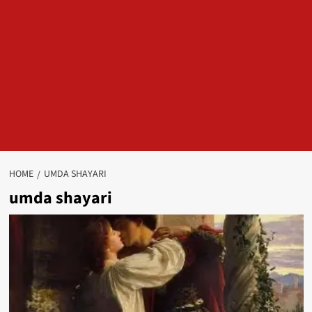
HOME
UMDA SHAYARI
umda shayari