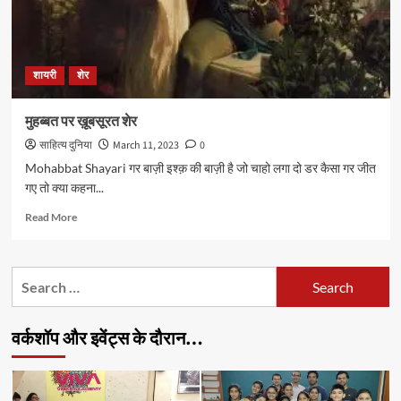
शायरी
शेर
मुहब्बत पर ख़ूबसूरत शेर
साहित्य दुनिया
March 11, 2023
0
Mohabbat Shayari गर बाज़ी इश्क़ की बाज़ी है जो चाहो लगा दो डर कैसा गर जीत
गए तो क्या कहना...
Read
Read More
more
about
मुहब्बत
Search
पर
for:
ख़ूबसूरत
शेर
वर्कशॉप और इवेंट्स के दौरान…