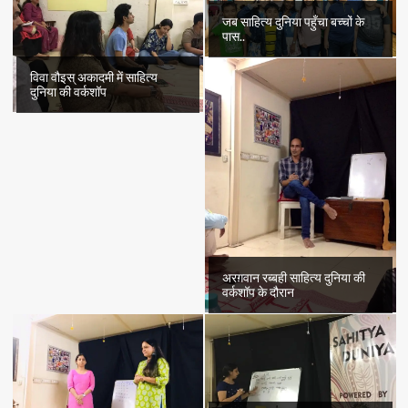
जब साहित्य दुनिया पहुँचा बच्चों के
पास..
विवा वौइस् अकादमी में साहित्य
दुनिया की वर्कशॉप
अरग़वान रब्बही साहित्य दुनिया की
वर्कशॉप के दौरान