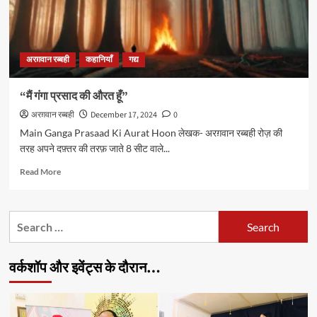
अरग़वान रब्बही
कहानियाँ
गद्य
“मैं गंगा प्रसाद की औरत हूँ”
अरग़वान रब्बही
December 17, 2024
0
Main Ganga Prasaad Ki Aurat Hoon लेखक- अरग़वान रब्बही रोज़ की
तरह अपने दफ़्तर की तरफ़ जाते 8 सीट वाले...
Read
Read More
more
about
“मैं
Search
गंगा
for:
प्रसाद
की
वर्कशॉप और इवेंट्स के दौरान…
औरत
हूँ”