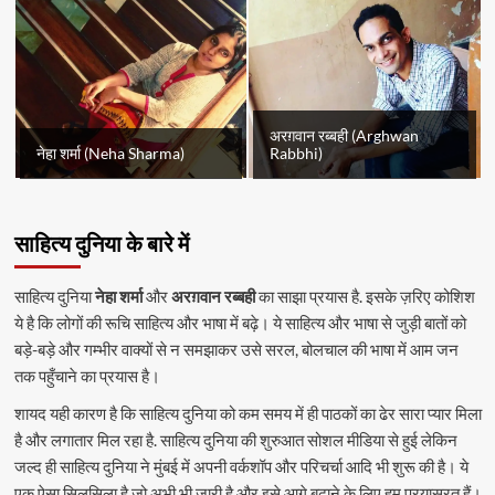
अरग़वान रब्बही (Arghwan
नेहा शर्मा (Neha Sharma)
Rabbhi)
साहित्य दुनिया के बारे में
साहित्य दुनिया
नेहा शर्मा
और
अरग़वान रब्बही
का साझा प्रयास है. इसके ज़रिए कोशिश
ये है कि लोगों की रूचि साहित्य और भाषा में बढ़े। ये साहित्य और भाषा से जुड़ी बातों को
बड़े-बड़े और गम्भीर वाक्यों से न समझाकर उसे सरल, बोलचाल की भाषा में आम जन
तक पहुँचाने का प्रयास है।
शायद यही कारण है कि साहित्य दुनिया को कम समय में ही पाठकों का ढेर सारा प्यार मिला
है और लगातार मिल रहा है. साहित्य दुनिया की शुरुआत सोशल मीडिया से हुई लेकिन
जल्द ही साहित्य दुनिया ने मुंबई में अपनी वर्कशॉप और परिचर्चा आदि भी शुरू की है। ये
एक ऐसा सिलसिला है जो अभी भी जारी है और इसे आगे बढ़ाने के लिए हम प्रयासरत हैं।