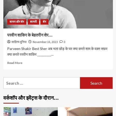
शायर और शेर
शायरी
शेर
परवीन शाकिर के बेहतरीन शेर…
साहित्य दुनिया
November 16, 2023
0
Parveen Shakir Best Sher अब भला छोड़ के घर क्या करते शाम के वक़्त सफ़र
क्या करते परवीन शाकिर _________...
Read
Read More
more
about
परवीन
Search
शाकिर
for:
के
बेहतरीन
वर्कशॉप और इवेंट्स के दौरान…
शेर…