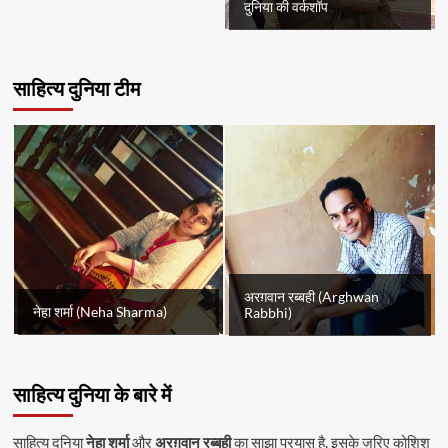
दुनिया की वर्कशॉप
साहित्य दुनिया टीम
अरग़वान रब्बही (Arghwan
नेहा शर्मा (Neha Sharma)
Rabbhi)
साहित्य दुनिया के बारे में
साहित्य दुनिया
नेहा शर्मा
और
अरग़वान रब्बही
का साझा प्रयास है. इसके ज़रिए कोशिश