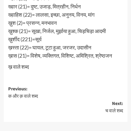
ख्व़ार (21)= दुष्ट, उजाड़, मित्रहीन, निर्धन
ख्व़ाहिश (22)= लालसा, इच्छा, अनुनय, विनय, मांग
ख़ुश (2)= प्रसन्न, मनभावन
ख़ुश्क (21)= सूखा, निर्जल, मुर्झाया हुआ, चिड़चिड़ा आदमी
ख़ुर्शीद (221)=सूर्य
ख़स्ता (22)= घायल, टूटा हुआ, जरजर, उदासीन
ख़ास (21)= विशेष, व्यक्तिगत, विशिष्ट, अमिश्रित, श्रेष्ठजन
ख़ वाले शब्द
Post
Previous:
क और क़ वाले शब्द
navigation
Next:
च वाले शब्द