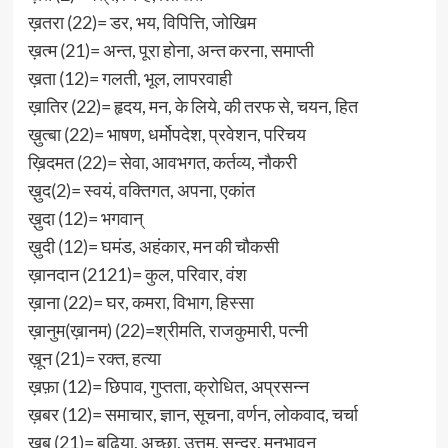
ख़तरा (22)= डर, भय, विपित्ति, जोखिम
ख़त्म (21)= अन्त, पूरा होना, अन्त करना, समाप्ती
ख़ता (12)= गलती, भूल, लापरवाही
ख़ातिर (22)= हृदय, मन, के लिये, की तरफ से, चयन, हित
ख़ुत्बा (22)= भाषण, धर्मोपदेश, प्रवेशन, परिचय
ख़िदमत (22)= सेवा, आवभगत, कर्तव्य, नौकरी
ख़ुद(2)= स्वयं, वक्तिगत, अपना, एकांत
ख़ुदा (12)= भगवान्
ख़ुदी (12)= घमंड, अहंकार, मन की चौकसी
ख़ानदान (2121)= कुल, परिवार, वंश
ख़ाना (22)= घर, कमरा, विभाग, हिस्सा
ख़ानुम(ख़ानम) (22)=श्रीमति, राजकुमारी, पत्नी
ख़ून (21)= रक्त, हत्या
ख़फ़ा (12)= छिपाव, गुप्तता, क्रोधित, अप्रसन्न
ख़बर (12)= समाचार, ज्ञान, सूचना, वर्णन, लोकवाद, चर्चा
ख़ूब (21)= बढ़िया, अच्छा, उत्तम, सुन्दर, मनभावन