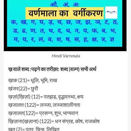
Hindi Varnmala
ख़ वाले शब्द :पढ़ने का तरीक़ा: शब्द (वज़्न) सभी अर्थ
ख़ाक (21)= धूलि, भूमि, राख
ख़ंजर(22)= छुरी
ख़ज़ां(ख़िज़ां) (12)= पतझड़, वृद्धावस्था, क्षय
ख़जालत (122)= लज्जा, लज्जाशालीनता
ख़जालत(122)= प्रसन्न, शुभ, भाग्यवान
ख़िज़ाना(ख़ज़ाना) (122)= धन संग्रह, कोष, राजकोष
ख़त (2)= पत्र, चिन्ह, लिखित