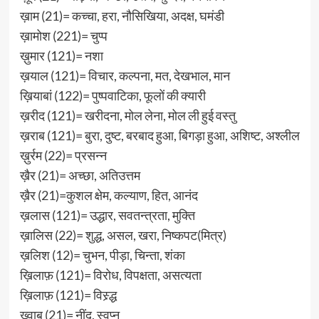
ख़ाम (21)= कच्चा, हरा, नौसिखिया, अदक्ष, घमंडी
ख़ामोश (221)= चुप्प
ख़ुमार (121)= नशा
ख़याल (121)= विचार, कल्पना, मत, देखभाल, मान
ख़ियाबां (122)= पुष्पवाटिका, फूलों की क्यारी
ख़रीद (121)= खरीदना, मोल लेना, मोल ली हुई वस्तु
ख़राब (121)= बुरा, दुष्ट, बरबाद हुआ, बिगड़ा हुआ, अशिष्ट, अश्लील
ख़ुर्रम (22)= प्रसन्न
ख़ैर (21)= अच्छा, अतिउत्तम
ख़ैर (21)=कुशल क्षेम, कल्याण, हित, आनंद
ख़लास (121)= उद्धार, सवतन्त्रता, मुक्ति
ख़ालिस (22)= शुद्ध, असल, खरा, निष्कपट(मित्र)
ख़लिश (12)= चुभन, पीड़ा, चिन्ता, शंका
ख़िलाफ़ (121)= विरोध, विपक्षता, असत्यता
ख़िलाफ़ (121)= विस्र्द्ध
ख्व़ाब (21)= नींद, स्वप्न