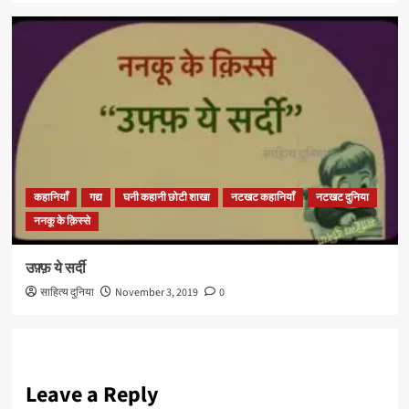
कहानियाँ
गद्य
घनी कहानी छोटी शाखा
नटखट कहानियाँ
नटखट दुनिया
ननकू के क़िस्से
उफ़्फ़ ये सर्दी
साहित्य दुनिया
November 3, 2019
0
Leave a Reply