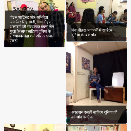
वौइस् आर्टिस्ट और अभिनेता
अमरिंदर सिंह सोढ़ी, विवा वौइस्
अकादमी की संस्थापक वंदना सेन
विवा वौइस् अकादमी में साहित्य
गुप्ता के साथ साहित्य दुनिया के
दुनिया की वर्कशॉप
संस्थापक नेहा शर्मा और अरग़वान
रब्बही
अरग़वान रब्बही साहित्य दुनिया की
वर्कशॉप के दौरान