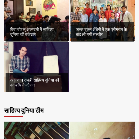
विवा वौइस् अकादमी में साहित्य
जस्ट बुक्स अँधेरी में एक प्रोग्राम के
दुनिया की वर्कशॉप
बाद ली गयी तस्वीर
अरग़वान रब्बही साहित्य दुनिया की
वर्कशॉप के दौरान
साहित्य दुनिया टीम