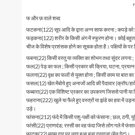
H
फ और फ़ वाले शब्द
फटकना(122) सूप आदि के द्वारा अन्न साफ करना ; कपड़े को इ
फड़कना(122) शरीर के किसी अंग में स्फुरण होना। कोई बहुत 
चीज के विशेष प्रशंसक होने का सूचक होता है। पक्षियों के प
फबना(22) किसी वस्तु या व्यक्ति का शोभन तथा सुंदर लगना ;
फल(2) पेड़ का फल ; किसी प्रकार की क्रिया, घटना, प्रयत्न 
फलना(22) वृक्ष का फलों से युक्त होना ; किसी काम या बात क
फसल(12) खेत मेंबोये हुए अनाजों आदि की पैदावार (क्रॉप/हार्
फब्बारा(22) एक विशिष्ट प्रकार का उपकरण जिससे पानी या किसी 
फहराना(222) खुले या फैले हुए वस्त्रों या झंडे का हवा में उ
उड़े।
फांसना(212) फंदे में किसी पशु-पक्षी को फंसाना ; छल, ठगी, 
फांसी(22) प्राणदंड; रस्सी का वह फंदा जिसे लोग गले में फंस
फाटक(22) मुख्य द्वार पर लगा हुआ बड़ा दरवाजा (मेन गेट)।