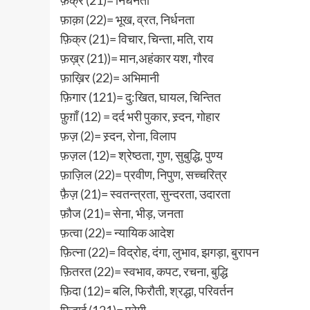
फ़ाक़ा (22)= भूख, व्रत, निर्धनता
फ़िक्र (21)= विचार, चिन्ता, मति, राय
फ़ख़्र (21))= मान,अहंकार यश, गौरव
फ़ाख़िर (22)= अभिमानी
फ़िगार (121)= दु:खित, घायल, चिन्तित
फ़ुग़ाँ (12) = दर्द भरी पुकार, स्र्दन, गोहार
फ़ज़ (2)= स्र्दन, रोना, विलाप
फ़ज़ल (12)= श्रेष्ठता, गुण, सुबुद्धि, पुण्य
फ़ाज़िल (22)= प्रवीण, निपुण, सच्चरित्र
फ़ैज़ (21)= स्वतन्त्रता, सुन्दरता, उदारता
फ़ौज (21)= सेना, भीड़, जनता
फ़त्वा (22)= न्यायिक आदेश
फ़ित्ना (22)= विद्रोह, दंगा, लुभाव, झगड़ा, बुरापन
फ़ितरत (22)= स्वभाव, कपट, रचना, बुद्धि
फ़िदा (12)= बलि, फिरौती, श्रद्धा, परिवर्तन
फ़िदाई (121)= प्रेमी