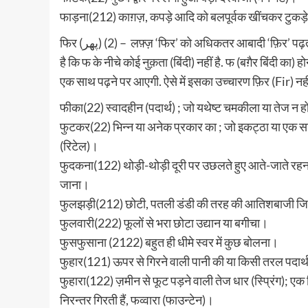
फाड़ना(212) काग़ज़, कपड़े आदि को बलपूर्वक खींचकर टुकड़े-ट
फिर (پھر) (2) – लफ़्ज़ ‘फिर’ को अधिकतर आबादी ‘फ़िर’ पढ़ती है जबकि इसका सही उच्चारण ‘फ़िर’ नहीं ‘फिर’ है. इसमें ध्यान देने की बात
है कि फ के नीचे कोई नुक़ता (बिंदी) नहीं है. फ (बग़ैर बिंदी क
एक साथ पढ़ने पर आएगी. ऐसे में इसका उच्चारण फ़िर (Fir) नहीं
फीका(22) स्वादहीन (पदार्थ) ; जो यथेष्ट चमकीला या तेज न हो,
फुटकर(22) भिन्न या अनेक प्रकार का ; जो इकट्ठा या एक सा
(रिटेल)।
फुदकना(122) थोड़ी-थोड़ी दूरी पर उछलते हुए आते-जाते रह
जाना।
फुलझड़ी(212) छोटी, पतली डंडी की तरह की आतिशबाजी जिसमे
फुलवारी(222) फूलों से भरा छोटा उद्यान या बगीचा।
फुसफुसाना (2122) बहुत ही धीमे स्वर में कुछ बोलना।
फुहार(121) ऊपर से गिरने वाली पानी की या किसी तरल पदार्थ
फुहारा(122) ज़मीन से फूट पड़ने वाली तेज धार (स्प्रिंग); ए
निरन्तर गिरती हैं, फव्वारा (फाउन्टेन)।