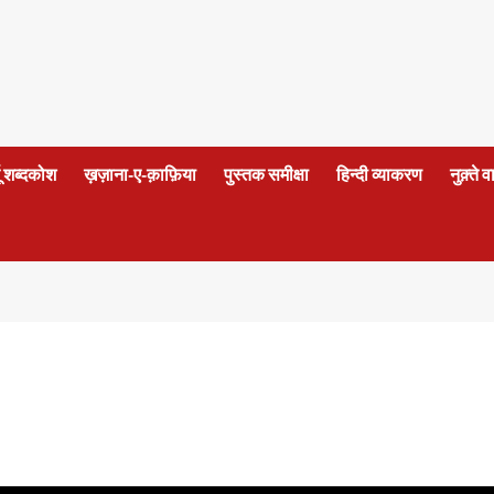
दू शब्दकोश
ख़ज़ाना-ए-क़ाफ़िया
पुस्तक समीक्षा
हिन्दी व्याकरण
नुक़्ते 