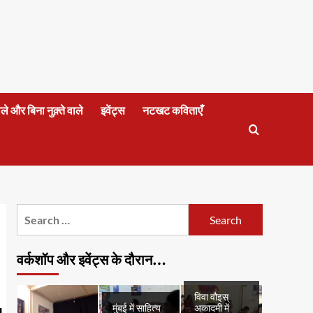
वाले और बिना नुक़्ते वाले
इवेंट्स
नटखट कविताएँ
Search
for:
वर्कशॉप और इवेंट्स के दौरान…
विवा वौइस्
मुंबई में साहित्य
अकादमी में