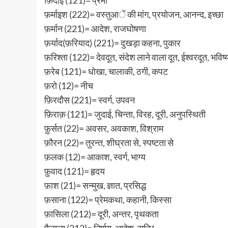
फ़र्माइश (222)= वस्तुआें की मांग, प्रयोजन, आनन्द, इच्छा
फ़र्मान (221)= आदेश, राजघोषणा
फ़र्याद(फ़रियाद) (221)= दुखड़ा कहना, पुकार
फ़रिश्ता (122)= देवदूत, संदेश लाने वाला दूत, ईश्वरदूत, भविष्य
फ़रेब (121)= धोखा, चालाकी, ठगी, कपट
फ़रो (12)= नीच
फ़िरदौस (221)= स्वर्ग, उपवन
फ़िराक़ (121)= जुदाई, चिन्ता, विरह, दूरी, अनुपस्थिती
फ़ुर्सत (22)= अवसर, अवकाश, विश्राम
फ़ौरन (22)= तुरन्त, शीघ्रता से, स्पष्टता से
फ़लक (12)= आकाश, स्वर्ग, भाग्य
फ़ुवाद (121)= हृदय
फ़ाश (21)= सन्मुख, ज्ञात, प्रसिद्ध
फ़साना (122)= प्रेमकथा, कहानी, किस्सा
फ़ासिला (212)= दूरी, अन्तर, पृथकता
फ़ैसला (212)= निर्णय, आदेश, सन्धि