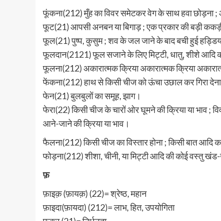
फूंकना(212) मुँह का विवर समेटकर वेग के साथ हवा छोड़ना 
फूट(21) आपसी अनबन या बिगाड़ ; एक प्रकार की बड़ी ककड़ी ज
फूल(21) पुष्प, कुसुम ; शव के जल जाने के बाद बची हुई हड्डिय
फूलदान(2121) फूल सजाने के लिए मिट्टी, धातु, शीशे आदि क
फूलना(212) अकारात्मक क्रिया अकारात्मक क्रिया अकारात
फेंकना(212) हाथ से किसी चीज को ऊंचा उछाल कर गिरा देन
फेन(21) बुलबुलों का समूह, झाग।
फेरा(22) किसी चीज के चारों ओर घूमने की क्रिया या भाव ; विव
आने-जाने की क्रिया या भाव।
फैलना(212) किसी चीज का विस्तार होना ; किसी बात आदि का व्
फोड़ना(212) शीशा, चीनी, या मिट्टी आदि की कोई वस्तु खंड
फ़
फ़ाइक़ (फ़ायक़) (22)= श्रेष्ठ, महान
फ़ाइदा(फ़ायदा) (212)= लाभ, हित, उपयोगिता
फ़क्र (21)= निर्धनता