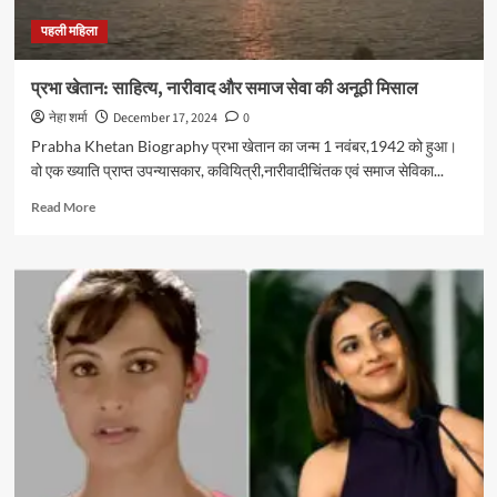
पहली महिला
प्रभा खेतान: साहित्य, नारीवाद और समाज सेवा की अनूठी मिसाल
नेहा शर्मा
December 17, 2024
0
Prabha Khetan Biography प्रभा खेतान का जन्म 1 नवंबर,1942 को हुआ।
वो एक ख्याति प्राप्त उपन्यासकार, कवियित्री,नारीवादीचिंतक एवं समाज सेविका...
Read
Read More
more
about
प्रभा
खेतान:
साहित्य,
नारीवाद
और
समाज
सेवा
की
अनूठी
मिसाल