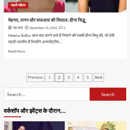
पहली महिला
मेहनत, लगन और सफलता की मिसाल: हीना सिद्धू
नेहा शर्मा
December 15, 2024
0
Heena Sidhu आज बात करने वाले हैं निशाने की पक्की हीना सिधु की, जो ऐसी
पहली भारतीय हैं जिन्होंने अन्तर्राष्ट्रीय...
Read
Read More
more
about
मेहनत,
लगन
Posts
Previous
1
3
4
5
Next
2
और
pagination
सफलता
की
Search
मिसाल:
for:
हीना
सिद्धू
वर्कशॉप और इवेंट्स के दौरान…