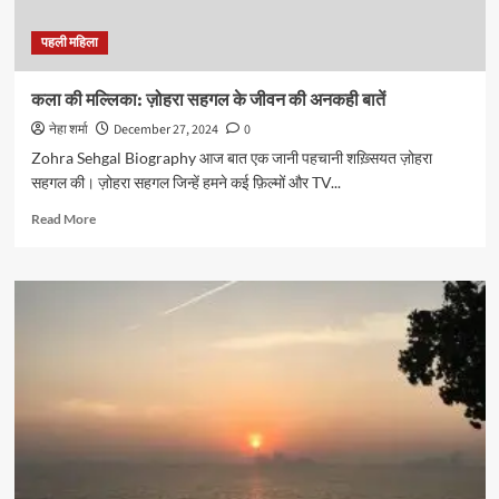
पहली महिला
कला की मल्लिका: ज़ोहरा सहगल के जीवन की अनकही बातें
नेहा शर्मा
December 27, 2024
0
Zohra Sehgal Biography आज बात एक जानी पहचानी शख़्सियत ज़ोहरा
सहगल की। ज़ोहरा सहगल जिन्हें हमने कई फ़िल्मों और TV...
Read
Read More
more
about
कला
की
मल्लिका:
ज़ोहरा
सहगल
के
जीवन
की
अनकही
बातें