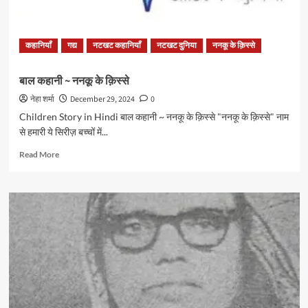
प्रेरक
गाथा
कहानियाँ
गद्य
नटखट कहानियाँ
नटखट दुनिया
ननकू के क़िस्से
बाल कहानी ~ ननकू के क़िस्से
नेहा शर्मा
December 29, 2024
0
Children Story in Hindi बाल कहानी ~ ननकू के क़िस्से "ननकू के क़िस्से" नाम
से हमारी ये सिरीज़ बच्चों में...
Read
Read More
more
about
बाल
कहानी
~
ननकू
के
क़िस्से