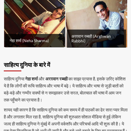
अरग़वान रब्बही (Arghwan
नेहा शर्मा (Neha Sharma)
Rabbhi)
साहित्य दुनिया के बारे में
साहित्य दुनिया
नेहा शर्मा
और
अरग़वान रब्बही
का साझा प्रयास है. इसके ज़रिए कोशिश
ये है कि लोगों की रूचि साहित्य और भाषा में बढ़े। ये साहित्य और भाषा से जुड़ी बातों को
बड़े-बड़े और गम्भीर वाक्यों से न समझाकर उसे सरल, बोलचाल की भाषा में आम जन
तक पहुँचाने का प्रयास है।
शायद यही कारण है कि साहित्य दुनिया को कम समय में ही पाठकों का ढेर सारा प्यार मिला
है और लगातार मिल रहा है. साहित्य दुनिया की शुरुआत सोशल मीडिया से हुई लेकिन
जल्द ही साहित्य दुनिया ने मुंबई में अपनी वर्कशॉप और परिचर्चा आदि भी शुरू की है। ये
एक ऐसा सिलसिला है जो अभी भी जारी है और इसे आगे बढ़ाने के लिए हम प्रयासरत हैं।