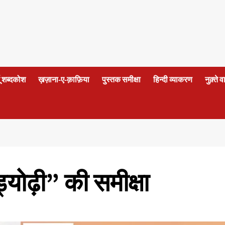
दू शब्दकोश
ख़ज़ाना-ए-क़ाफ़िया
पुस्तक समीक्षा
हिन्दी व्याकरण
नुक़्ते 
योढ़ी” की समीक्षा