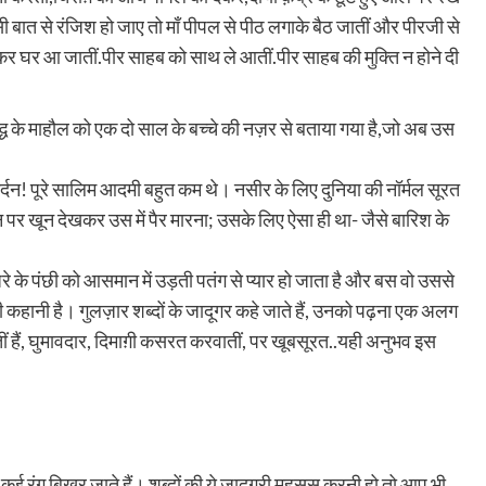
 बात से रंजिश हो जाए तो माँ पीपल से पीठ लगाके बैठ जातीं और पीरजी से
ठकर घर आ जातीं.पीर साहब को साथ ले आतीं.पीर साहब की मुक्ति न होने दी
्ध के माहौल को एक दो साल के बच्चे की नज़र से बताया गया है,जो अब उस
े, गर्दन! पूरे सालिम आदमी बहुत कम थे। नसीर के लिए दुनिया की नॉर्मल सूरत
न पर खून देखकर उस में पैर मारना; उसके लिए ऐसा ही था- जैसे बारिश के
के पंछी को आसमान में उड़ती पतंग से प्यार हो जाता है और बस वो उससे
ी गयी कहानी है। गुलज़ार शब्दों के जादूगर कहे जाते हैं, उनको पढ़ना एक अलग
तीं हैं, घुमावदार, दिमाग़ी कसरत करवातीं, पर खूबसूरत..यही अनुभव इस
ी कई रंग बिखर जाते हैं। शब्दों की ये जादूगरी महसूस करनी हो तो आप भी