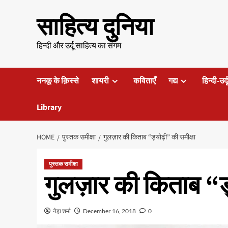
Skip
साहित्य दुनिया
to
content
हिन्दी और उर्दू साहित्य का संगम
ननकू के क़िस्से
शायरी
कविताएँ
गद्य
हिन्दी-उर्
Library
HOME
पुस्तक समीक्षा
गुलज़ार की किताब “ड्योढ़ी” की समीक्षा
पुस्तक समीक्षा
गुलज़ार की किताब “ड्
नेहा शर्मा
December 16, 2018
0