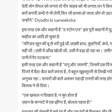
देतीं.भोग पीपल को लगता तो पीर साहब को भी लगता.घर पे किसी
बातें करतीं.कभी रो भी लेतीं,फिर जी हल्का हो जाता और वो उ
उन्होंने.” Dyodhi ki sameeksha
इस तरह एक और कहानी है “द स्टोन एज” इस पूरी कहानी में युद
माहौल का आदि हो चुका है:
“मस्ज़िद ख़ून की बू से भरी हुई थी.ज़ख़्मी हाथ, कुहनियाँ, कंध
यही थी।उसी में आँख खोली थी..उसी में बड़ा हो रहा था। ज़मी
पानी में पैर पटकना.”
इसी तरह एक और कहानी है “घगू और जामनी”, जिसमें एक पिंजरे 
पिंजरे में बैठा-बैठा बातें करता है..ये बहुत ख़ूबसूरती से लिख
अनुभव रहा। शायरों की बातें अक्सर पहाड़ी रास्तों की तरह हो
किताब ने भी दिया।
“एक ख़याल न दिखता है, न चुप होता है
ज़हन के सन्नाटे में एक झींगर है, बोलता रहता है!”
गुलज़ार की लेखनी में कई रंग हैं और उन रंगों से मिलकर और भ