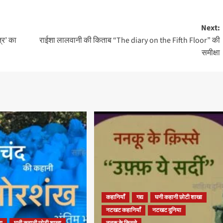
Next:
्र’ का
राईशा लालवानी की किताब “The diary on the Fifth Floor” की
समीक्षा
कहानियाँ
गद्य
घनी कहानी छोटी शाखा
नटखट कहानियाँ
नटखट दुनिया