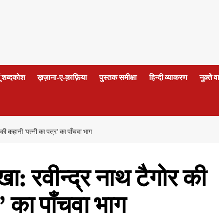
दू शब्दकोश
ख़ज़ाना-ए-क़ाफ़िया
पुस्तक समीक्षा
हिन्दी व्याकरण
नुक़्ते 
की कहानी ‘पत्नी का पत्र’ का पाँचवा भाग
ा: रवीन्द्र नाथ टैगोर की
’ का पाँचवा भाग