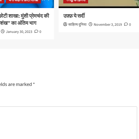
्य
घनी कहानी छोटी शाखा
ननकू के क़िस्से
ोटी शाखा: मुंशी प्रेमचंद की
उफ़्फ़ ये सर्दी
शंख” का अंतिम भाग
साहित्य दुनिया
November 3, 2019
0
January 30, 2023
0
elds are marked
*