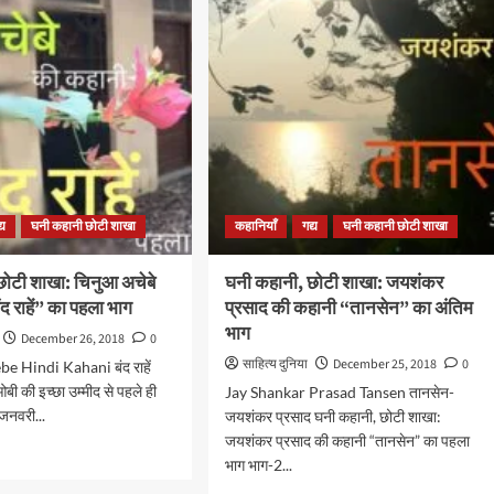
छोटी
:
शाखा
जीत
में
बालकृष्ण
भट्ट
नी
की
्वस”
कहानी
‘पंच
ा
महाराज’
्य
घनी कहानी छोटी शाखा
कहानियाँ
गद्य
घनी कहानी छोटी शाखा
छोटी शाखा: चिनुआ अचेबे
घनी कहानी, छोटी शाखा: जयशंकर
द राहें” का पहला भाग
प्रसाद की कहानी “तानसेन” का अंतिम
भाग
December 26, 2018
0
साहित्य दुनिया
December 25, 2018
0
 Hindi Kahani बंद राहें
ी की इच्छा उम्मीद से पहले ही
Jay Shankar Prasad Tansen तानसेन-
 जनवरी...
जयशंकर प्रसाद घनी कहानी, छोटी शाखा:
जयशंकर प्रसाद की कहानी “तानसेन” का पहला
d
भाग भाग-2...
e
ut