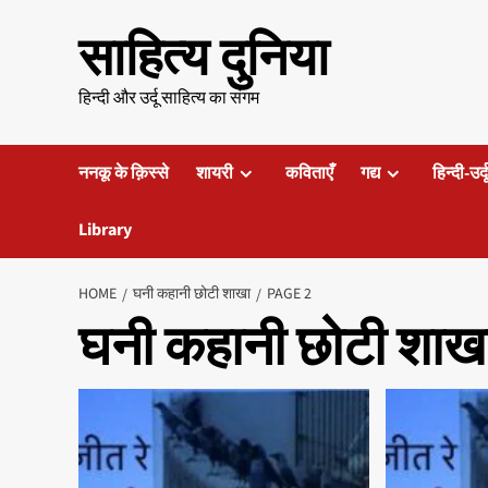
Skip
साहित्य दुनिया
to
content
हिन्दी और उर्दू साहित्य का संगम
ननकू के क़िस्से
शायरी
कविताएँ
गद्य
हिन्दी-उर्
Library
HOME
घनी कहानी छोटी शाखा
PAGE 2
घनी कहानी छोटी शाख