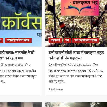
:
शाखा:
जीत
सत्यजीत
रे
की
नी
कहानी
्वस”
“कॉर्वस”
का
तीसरा
भाग
्य
घनी कहानी छोटी शाखा
कहानियाँ
गद्य
घनी कहानी छोटी शाखा
ोटी शाखा: सत्यजीत रे की
घनी कहानी छोटी शाखा में बालकृष्ण भट्ट
वस” का पहला भाग
की कहानी ‘पंच महाराज’
January 3, 2019
0
साहित्य दुनिया
January 2, 2019
0
 Ki Kahani कॉर्वस- सत्यजीत
Bal Krishna Bhatt Kahani माथे पर तिलक,
्त परिन्दों में मेरी दिलचस्पी बहुत
पाँव में बूट अचकन और पायजामा के एवज में कोट
ें...
और पैंट पहने...
d
Read
Read More
e
more
ut
about
घनी
नी
कहानी