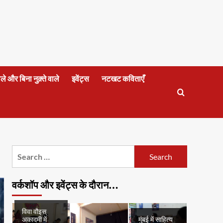
वाले और बिना नुक़्ते वाले
इवेंट्स
नटखट कविताएँ
Search
for:
वर्कशॉप और इवेंट्स के दौरान…
विवा वौइस्
अकादमी में
मुंबई में साहित्य