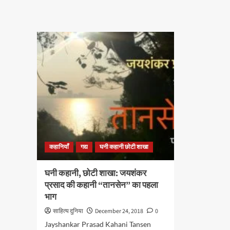
घनी
घनी
कहानी,
कहान
छोटी
छोटी
शाखा:
शाखा
चिनुआ
चिन
अचेबे
अचेब
की
की
कहानी
कहा
“बंद
“बंद
राहें”
राहें”
का
का
अंतिम
पहल
भाग
भाग
कहानियाँ
गद्य
घनी कहानी छोटी शाखा
घनी कहानी, छोटी शाखा: जयशंकर
प्रसाद की कहानी “तानसेन” का पहला
भाग
साहित्य दुनिया
December 24, 2018
0
Jayshankar Prasad Kahani Tansen