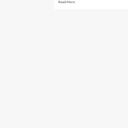
Read
Read More
more
ी,
about
घनी
:
कहानी,
ुआ
छोटी
े
शाखा:
जयशंकर
नी
प्रसाद
की
कहानी
“तानसेन”
ा
का
अंतिम
भाग