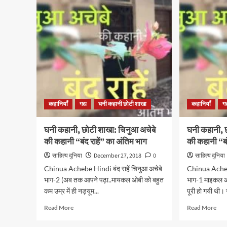
छोटी
छोटी
शाखा:
शाखा
सत्यजीत
सत्य
रे
रे
की
की
कहानी
कहा
“कॉर्वस”
“कॉर
का
का
दूसरा
पहल
भाग
भाग
कहानियाँ
गद्य
घनी कहानी छोटी शाखा
कहानियाँ
गद
घनी कहानी, छोटी शाखा: चिनुआ अचेबे
घनी कहानी, 
की कहानी “बंद राहें” का अंतिम भाग
की कहानी “बं
साहित्य दुनिया
December 27, 2018
0
साहित्य दुनिया
Chinua Achebe Hindi बंद राहें चिनुआ अचेबे
Chinua Achebe
भाग-2 (अब तक आपने पढ़ा..मायकल ओबी को बहुत
भाग-1 माइकल ओब
कम उम्र में ही नड्यूम...
पूरी हो गयी थी।
Read
Rea
Read More
Read More
more
mor
about
abo