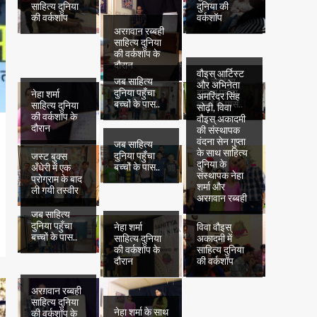
साहित्य दुनिया
दुनिया की
की वर्कशॉप
वर्कशॉप
अरग़वान रब्बही
साहित्य दुनिया
की वर्कशॉप के
दौरान
वौइस् आर्टिस्ट
जब साहित्य
जब साहित्य
और अभिनेता
दुनिया पहुँचा
दुनिया पहुँचा
नेहा शर्मा
अमरिंदर सिंह
बच्चों के पास..
बच्चों के पास..
साहित्य दुनिया
सोढ़ी, विवा
की वर्कशॉप के
वौइस् अकादमी
दौरान
की संस्थापक
वंदना सेन गुप्ता
जब साहित्य
के साथ साहित्य
दुनिया पहुँचा
जस्ट बुक्स
दुनिया के
बच्चों के पास..
अँधेरी में एक
संस्थापक नेहा
प्रोग्राम के बाद
शर्मा और
ली गयी तस्वीर
अरग़वान रब्बही
जब साहित्य
दुनिया पहुँचा
नेहा शर्मा
विवा वौइस्
बच्चों के पास..
साहित्य दुनिया
अकादमी में
की वर्कशॉप के
साहित्य दुनिया
दौरान
की वर्कशॉप
अरग़वान रब्बही
साहित्य दुनिया
नेहा शर्मा के साथ
की वर्कशॉप के