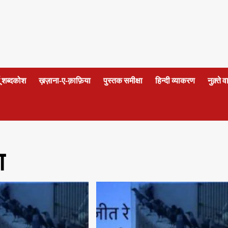
दू शब्दकोश
ख़ज़ाना-ए-क़ाफ़िया
पुस्तक समीक्षा
हिन्दी व्याकरण
नुक़्ते 
ा