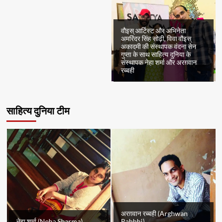
वौइस् आर्टिस्ट और अभिनेता
अमरिंदर सिंह सोढ़ी, विवा वौइस्
अकादमी की संस्थापक वंदना सेन
गुप्ता के साथ साहित्य दुनिया के
संस्थापक नेहा शर्मा और अरग़वान
रब्बही
साहित्य दुनिया टीम
अरग़वान रब्बही (Arghwan
नेहा शर्मा (Neha Sharma)
Rabbhi)