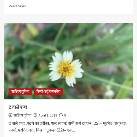
Read
Read More
more
about
ह
वाले
शब्द
साहित्य दुनिया
हिन्दी-उर्दू शब्दकोश
ट वाले शब्द
साहित्य दुनिया
April 1, 2019
0
ट वाले शब्द :पढ़ने का तरीक़ा: शब्द (वज़्न) सभी अर्थ टक्कर (22)= मुठभेड़, शत्रुता,
स्पर्धा, प्रतिद्वन्दता, भिड़ना टुकड़ा (22)= एक...