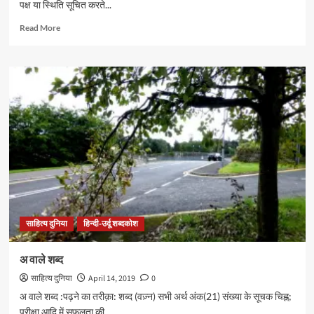
पक्ष या स्थिति सूचित करते...
Read
Read More
more
about
‘आ’
वाले
शब्द
साहित्य दुनिया
हिन्दी-उर्दू शब्दकोश
अ वाले शब्द
साहित्य दुनिया
April 14, 2019
0
अ वाले शब्द :पढ़ने का तरीक़ा: शब्द (वज़्न) सभी अर्थ अंक(21) संख्या के सूचक चिह्न;
परीक्षा आदि में सफलता की...