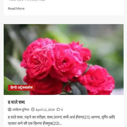
Read
Read More
more
about
अ
वाले
शब्द
हिन्दी-उर्दू शब्दकोश
ह वाले शब्द
साहित्य दुनिया
April 12, 2019
0
ह वाले शब्द :पढ़ने का तरीक़ा: शब्द (वज़्न) सभी अर्थ हँसना(21) आनन्द, तृप्ति आदि
प्रकट कने की एक क्रिया हँसमुख(22)...