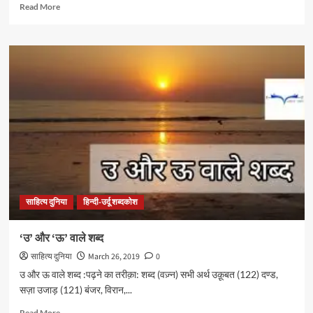
Read
Read More
more
about
ट
वाले
शब्द
साहित्य दुनिया
हिन्दी-उर्दू शब्दकोश
‘उ’ और ‘ऊ’ वाले शब्द
साहित्य दुनिया
March 26, 2019
0
उ और ऊ वाले शब्द :पढ़ने का तरीक़ा: शब्द (वज़्न) सभी अर्थ उक़ूबत (122) दण्ड,
सज़ा उजाड़ (121) बंजर, विरान,...
Read
Read More