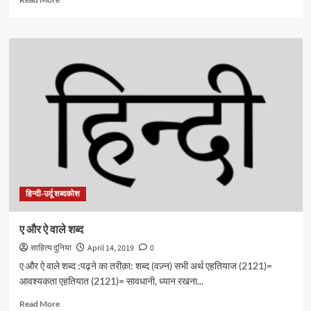
more
about
फ़
वाले
शब्द
हिन्दी-उर्दू शब्दकोश
ए और ऐ वाले शब्द
साहित्य दुनिया
April 14, 2019
0
ए और ऐ वाले शब्द :पढ़ने का तरीक़ा: शब्द (वज़्न) सभी अर्थ एहतियाज (2121)=
आवश्यकता एहतियात (2121)= सावधानी, ध्यान रखना...
Read
Read More