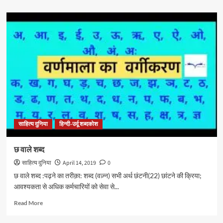
about
क
और
क़
वाले
शब्द
साहित्य दुनिया
हिन्दी-उर्दू शब्दकोश
छ वाले शब्द
साहित्य दुनिया
April 14, 2019
0
छ वाले शब्द :पढ़ने का तरीक़ा: शब्द (वज़्न) सभी अर्थ छंटनी(22) छांटने की क्रिया;
आवश्यकता से अधिक कर्मचारियों को सेवा से...
Read
Read More
more
about