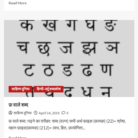
Read
Read More
more
about
प
वाले
शब्द
साहित्य दुनिया
हिन्दी-उर्दू शब्दकोश
फ़ वाले शब्द
साहित्य दुनिया
April 14, 2019
0
फ़ वाले शब्द :पढ़ने का तरीक़ा: शब्द (वज़्न) सभी अर्थ फ़ाइक़ (फ़ायक़) (22)= श्रेष्ठ,
महान फ़ाइदा(फ़ायदा) (212)= लाभ, हित, उपयोगिता...
Read
Read More