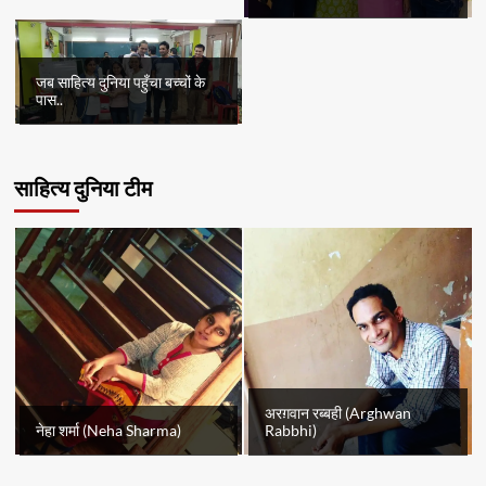
जब साहित्य दुनिया पहुँचा बच्चों के
पास..
साहित्य दुनिया टीम
अरग़वान रब्बही (Arghwan
नेहा शर्मा (Neha Sharma)
Rabbhi)