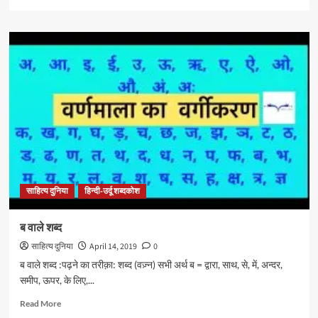
more
about
ए
और
ऐ
वाले
शब्द
साहित्य दुनिया
हिन्दी-उर्दू शब्दकोश
ब वाले शब्द
साहित्य दुनिया
April 14, 2019
0
ब वाले शब्द :पढ़ने का तरीक़ा: शब्द (वज़्न) सभी अर्थ ब = द्वारा, साथ, से, में, अन्दर,
समीप, ऊपर, के लिए,...
Read
Read More
more