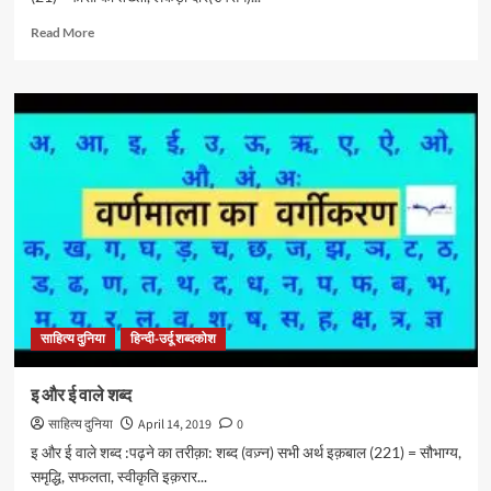
Read
Read More
more
about
द
साहित्य दुनिया
हिन्दी-उर्दू शब्दकोश
इ और ई वाले शब्द
साहित्य दुनिया
April 14, 2019
0
इ और ई वाले शब्द :पढ़ने का तरीक़ा: शब्द (वज़्न) सभी अर्थ इक़बाल (221) = सौभाग्य,
समृद्धि, सफलता, स्वीकृति इक़रार...