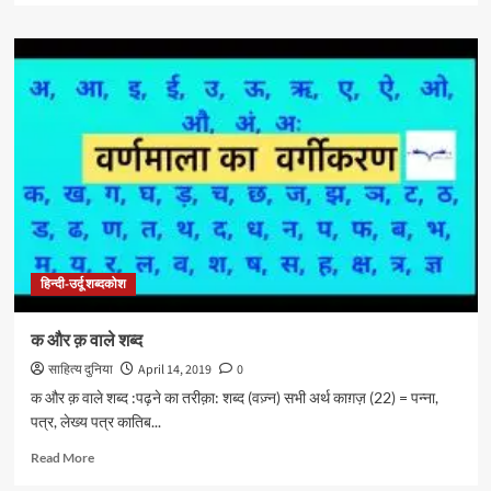
about
ब
वाले
शब्द
हिन्दी-उर्दू शब्दकोश
क और क़ वाले शब्द
साहित्य दुनिया
April 14, 2019
0
क और क़ वाले शब्द :पढ़ने का तरीक़ा: शब्द (वज़्न) सभी अर्थ काग़ज़ (22) = पन्ना,
पत्र, लेख्य पत्र कातिब...
Read
Read More
more