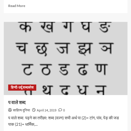
Read
Read More
more
about
इ
और
ई
वाले
शब्द
हिन्दी-उर्दू शब्दकोश
प वाले शब्द
साहित्य दुनिया
April 14, 2019
0
प वाले शब्द पढ़ने का तरीक़ा: शब्द (वज़्न) सभी अर्थ पा (2)= टांग, पांव, पेड़ की जड
पाक (21)= धार्मिक,...