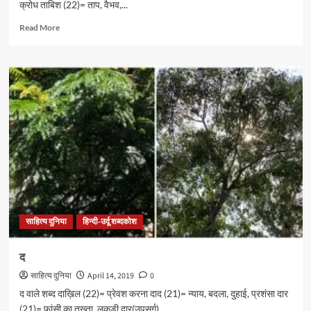
क्रोध ताबिश (22)= ताप, वैभव,...
Read
Read More
more
about
त
साहित्य दुनिया
हिन्दी-उर्दू शब्दकोश
द
साहित्य दुनिया
April 14, 2019
0
द वाले शब्द दाख़िल (22)= प्रेवश करना दाद (21)= न्याय, बदला, दुहाई, प्रशंसा दार
(21)= फांसी का तख्ता, लकड़ी दार(उपसर्ग)...