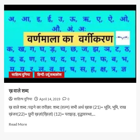
छ
वाले
शब्द
साहित्य दुनिया
हिन्दी-उर्दू शब्दकोश
ख़ वाले शब्द
साहित्य दुनिया
April 14, 2019
0
ख़ वाले शब्द :पढ़ने का तरीक़ा: शब्द (वज़्न) सभी अर्थ ख़ाक (21)= धूलि, भूमि, राख
ख़ंजर(22)= छुरी ख़ज़ां(ख़िज़ां) (12)= पतझड़, वृद्धावस्था,...
Read
Read More
more
about