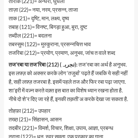
तारीक (221)= अन्धेरा, धुंधला
ताज़ा (22)= नया, नरम, प्रसन्न, ताजा
ताक (21)= दृष्टि, मान, लक्ष्य, दृष्य
तबाह (121)= विनष्ट, बिगड़ा हुआ, बुरा, दुष्ट
तब्दील (221)= बदलना
तबस्सुम (122)= मुस्कुराना, प्रसन्नचित्त भाव
तजरिबा (212)= प्रयोग, प्रमाण, अनुभव, जांच त वाले शब्द
तज’रबा या तज’रिबा (212) (تجربہ):
तज’रबा का अर्थ है अनुभव.
इस लफ़्ज़ को अक्सर करके लोग ‘तजुर्बा’ पढ़ते हैं जबकि ये सही नहीं
है, सही लफ़्ज़ तजरबा है. इसमें पहले तज और फिर रबा पढ़ा जाएगा.
शा’इरी में वज़्न करते वक़्त इस बात का विशेष ध्यान रखना होता है.
नीचे दो शे’र दिए जा रहे हैं, इनकी तक़ती’अ करके देखा जा सकता है.
तोहफ़ा (212)= उपहार
तख्त़ (21)= सिंहासन, आसन
तदबीर (221)= विमर्श, विचार, शिक्षा, उपाय, आज्ञा, प्रबन्ध
तराना (122)= धुन, स्वर समता, एक प्रकार का गाना