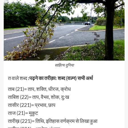
साहित्य दुनिया
त वाले शब्द
:पढ़ने का तरीक़ा: शब्द (वज़्न) सभी अर्थ
ताब (21)= ताप, शक्ति, धीरज, क्रोध
ताबिश (22)= ताप, वैभव, शोक, दु:ख
तासीर (221)= प्रभाव, छाप
ताज (21)= मुकुट
तारीख़ (221)= तिथि, इतिहास वर्णक्रम से लिखा हुआ