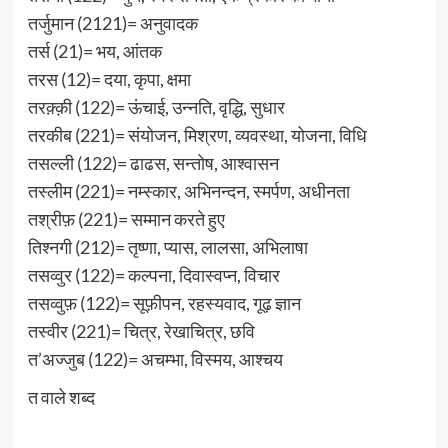
तर्जुमान (2121)= अनुवादक
तर्स (21)= भय, आंतक
तरस (12)= दया, कृपा, क्षमा
तरक़्क़ी (122)= ऊंचाई, उन्नति, वृद्धि, सुधार
तरकीब (221)= संयोजन, मिश्रण, व्यवस्था, योजना, विधि
तसल्ली (122)= ढाढस, सन्तोष, आश्वासन
तस्लीम (221)= नम्स्कार, अभिनन्दन, स्मर्पण, अधीनता
तश्रीफ़ (221)= सम्मान करते हुए
तिश्नगी (212)= तृष्णा, प्यास, लालसा, अभिलाषा
तसव्वुर (122)= कल्पना, दिवास्वप्न, विचार
तसव्वुफ़ (122)= सूफ़ीपन, रहस्यवाद, गूढ़ ज्ञान
तस्वीर (221)= चित्र, रेखाचित्र, छवि
त’अज्जुब (122)= अचम्भा, विस्मय, आश्चय
त वाले शब्द