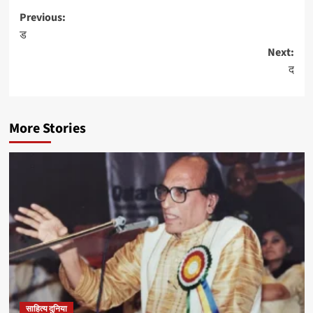
Post
Previous:
ड
navigation
Next:
द
More Stories
साहित्य दुनिया