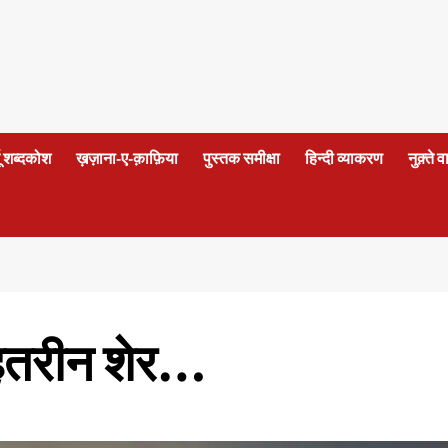
दू शब्दकोश
ख़ज़ाना-ए-क़ाफ़िया
पुस्तक समीक्षा
हिन्दी व्याकरण
नुक़्ते 
ेहतरीन शेर…