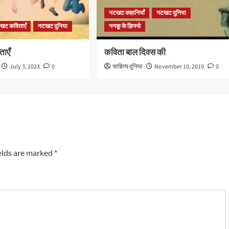
नटखट कहानियाँ
नटखट दुनिया
खट कविताएँ
नटखट दुनिया
ननकू के क़िस्से
ताएँ
कविता बाल दिवस की
July 3, 2023
0
साहित्य दुनिया
November 10, 2019
0
elds are marked
*