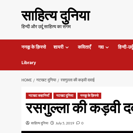
Skip
साहित्य दुनिया
to
content
हिन्दी और उर्दू साहित्य का संगम
ननकू के क़िस्से
शायरी
कविताएँ
गद्य
हिन्दी-उर्
Library
HOME
नटखट दुनिया
रसगुल्ला की कड़वी दवाई
नटखट कहानियाँ
नटखट दुनिया
ननकू के क़िस्से
रसगुल्ला की कड़वी द
साहित्य दुनिया
July 5, 2019
0