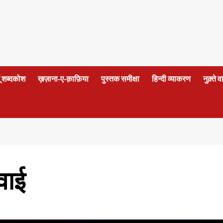
दू शब्दकोश
ख़ज़ाना-ए-क़ाफ़िया
पुस्तक समीक्षा
हिन्दी व्याकरण
नुक़्ते 
वाई