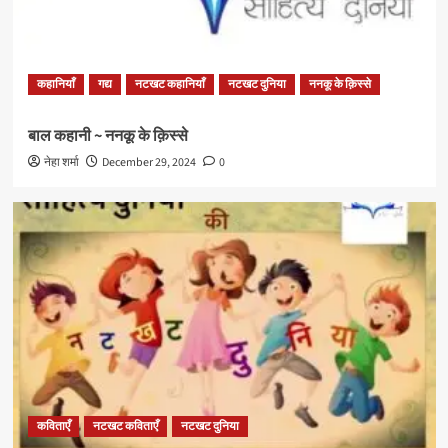
कहानियाँ
गद्य
नटखट कहानियाँ
नटखट दुनिया
ननकू के क़िस्से
बाल कहानी ~ ननकू के क़िस्से
नेहा शर्मा
December 29, 2024
0
कविताएँ
नटखट कविताएँ
नटखट दुनिया