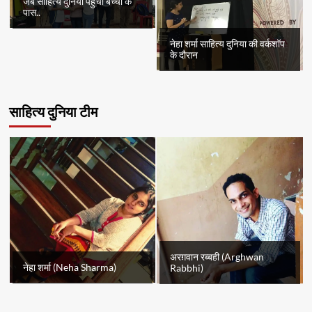
जब साहित्य दुनिया पहुँचा बच्चों के
पास..
नेहा शर्मा साहित्य दुनिया की वर्कशॉप
के दौरान
साहित्य दुनिया टीम
अरग़वान रब्बही (Arghwan
नेहा शर्मा (Neha Sharma)
Rabbhi)