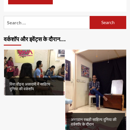
Search
for:
वर्कशॉप और इवेंट्स के दौरान…
विवा वौइस् अकादमी में साहित्य
दुनिया की वर्कशॉप
अरग़वान रब्बही साहित्य दुनिया की
वर्कशॉप के दौरान