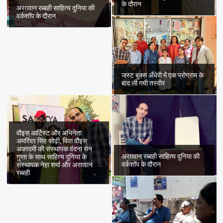
के दौरान
अरग़वान रब्बही साहित्य दुनिया की
वर्कशॉप के दौरान
जस्ट बुक्स अँधेरी में एक प्रोग्राम के
बाद ली गयी तस्वीर
वौइस् आर्टिस्ट और अभिनेता
अमरिंदर सिंह सोढ़ी, विवा वौइस्
अकादमी की संस्थापक वंदना सेन
अरग़वान रब्बही साहित्य दुनिया की
गुप्ता के साथ साहित्य दुनिया के
वर्कशॉप के दौरान
संस्थापक नेहा शर्मा और अरग़वान
रब्बही