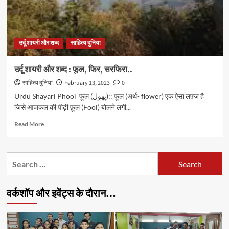
उर्दू शायरी और शब्द
साहित्य दुनिया
उर्दू शायरी और शब्द : फूल, फिर, सरफिरा..
साहित्य दुनिया
February 13, 2023
0
Urdu Shayari Phool फूल (پھول):: फूल (अर्थ- flower) एक ऐसा लफ़्ज़ है
जिसे आजकल की पीढ़ी फ़ूल (Fool) बोलने लगी...
Read
Read More
more
about
उर्दू
Search
शायरी
for:
और
शब्द
वर्कशॉप और इवेंट्स के दौरान…
:
फूल,
फिर,
सरफिरा..