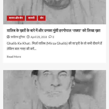
शायर और शेर
शायरी
शेर
ग़ालिब के ख़तों के बारे में और उनका मुंशी हरगोपाल ‘तफ़्ता’ को लिखा ख़त
साहित्य दुनिया
April 29, 2018
0
Ghalib Ke Khat : मिर्ज़ा ग़ालिब (Mirza Ghalib) की शा'इरी के तो सभी दीवाने हैं
लेकिन बात नस्र की करें...
Read
Read More
more
about
ग़ालिब
के
ख़तों
के
बारे
में
और
उनका
मुंशी