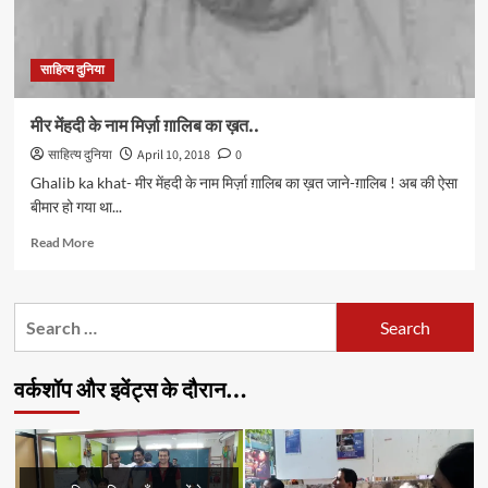
हरगोपाल
‘तफ़्ता’
को
साहित्य दुनिया
लिखा
ख़त
मीर मेंहदी के नाम मिर्ज़ा ग़ालिब का ख़त..
साहित्य दुनिया
April 10, 2018
0
Ghalib ka khat- मीर मेंहदी के नाम मिर्ज़ा ग़ालिब का ख़त जाने-ग़ालिब ! अब की ऐसा
बीमार हो गया था...
Read
Read More
more
about
मीर
Search
मेंहदी
for:
के
नाम
वर्कशॉप और इवेंट्स के दौरान…
मिर्ज़ा
ग़ालिब
का
ख़त..