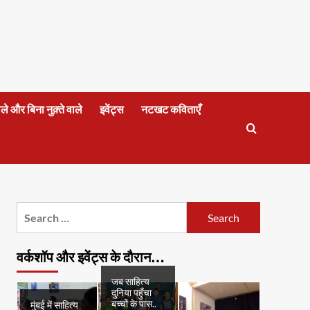
वाले और बिना नुक़्ते वाले
इवेंट्स
नटखट कविताएँ
Search
for:
वर्कशॉप और इवेंट्स के दौरान…
जब साहित्य
दुनिया पहुँचा
बच्चों के पास..
मुंबई में साहित्य