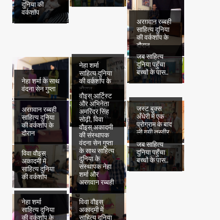
दुनिया की
वर्कशॉप
अरग़वान रब्बही
साहित्य दुनिया
की वर्कशॉप के
दौरान
जब साहित्य
दुनिया पहुँचा
नेहा शर्मा
बच्चों के पास..
साहित्य दुनिया
नेहा शर्मा के साथ
की वर्कशॉप के
वंदना सेन गुप्ता
दौरान
वौइस् आर्टिस्ट
जब साहित्य
और अभिनेता
दुनिया पहुँचा
जस्ट बुक्स
अरग़वान रब्बही
अमरिंदर सिंह
बच्चों के पास..
अँधेरी में एक
साहित्य दुनिया
सोढ़ी, विवा
प्रोग्राम के बाद
की वर्कशॉप के
वौइस् अकादमी
ली गयी तस्वीर
दौरान
की संस्थापक
वंदना सेन गुप्ता
जब साहित्य
के साथ साहित्य
दुनिया पहुँचा
विवा वौइस्
दुनिया के
बच्चों के पास..
अकादमी में
संस्थापक नेहा
साहित्य दुनिया
शर्मा और
की वर्कशॉप
अरग़वान रब्बही
नेहा शर्मा
विवा वौइस्
साहित्य दुनिया
अकादमी में
की वर्कशॉप के
साहित्य दुनिया