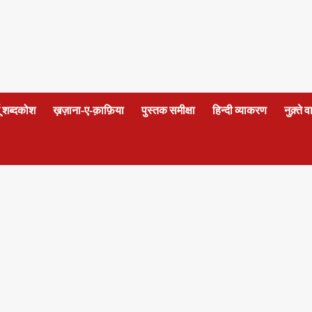
दू शब्दकोश
ख़ज़ाना-ए-क़ाफ़िया
पुस्तक समीक्षा
हिन्दी व्याकरण
नुक़्ते 