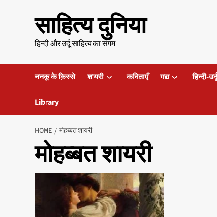
Skip
साहित्य दुनिया
to
content
हिन्दी और उर्दू साहित्य का संगम
ननकू के क़िस्से
शायरी
कविताएँ
गद्य
हिन्दी-उर्
Library
HOME
मोहब्बत शायरी
मोहब्बत शायरी