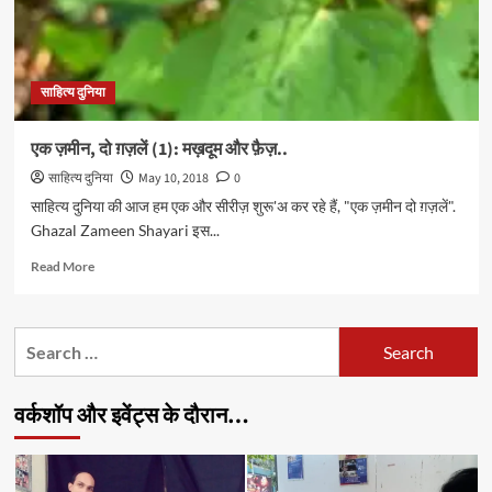
साहित्य दुनिया
एक ज़मीन, दो ग़ज़लें (1): मख़दूम और फ़ैज़..
साहित्य दुनिया
May 10, 2018
0
साहित्य दुनिया की आज हम एक और सीरीज़ शुरू'अ कर रहे हैं, "एक ज़मीन दो ग़ज़लें".
Ghazal Zameen Shayari इस...
Read
Read More
more
about
एक
Search
ज़मीन,
for:
दो
ग़ज़लें
वर्कशॉप और इवेंट्स के दौरान…
(1):
मख़दूम
और
फ़ैज़..