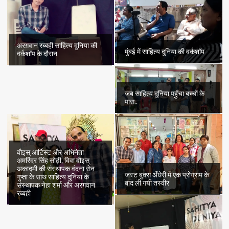
अरग़वान रब्बही साहित्य दुनिया की
मुंबई में साहित्य दुनिया की वर्कशॉप
वर्कशॉप के दौरान
जब साहित्य दुनिया पहुँचा बच्चों के
पास..
वौइस् आर्टिस्ट और अभिनेता
अमरिंदर सिंह सोढ़ी, विवा वौइस्
अकादमी की संस्थापक वंदना सेन
जस्ट बुक्स अँधेरी में एक प्रोग्राम के
गुप्ता के साथ साहित्य दुनिया के
बाद ली गयी तस्वीर
संस्थापक नेहा शर्मा और अरग़वान
रब्बही