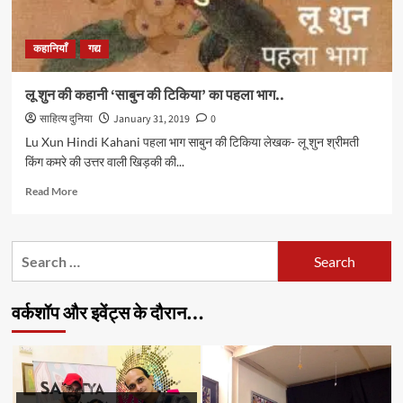
कहानियाँ
गद्य
लू शुन की कहानी ‘साबुन की टिकिया’ का पहला भाग..
साहित्य दुनिया
January 31, 2019
0
Lu Xun Hindi Kahani पहला भाग साबुन की टिकिया लेखक- लू शुन श्रीमती
किंग कमरे की उत्तर वाली खिड़की की...
Read
Read More
more
about
लू
Search
शुन
for:
की
कहानी
वर्कशॉप और इवेंट्स के दौरान…
‘साबुन
की
टिकिया’
का
पहला
भाग..