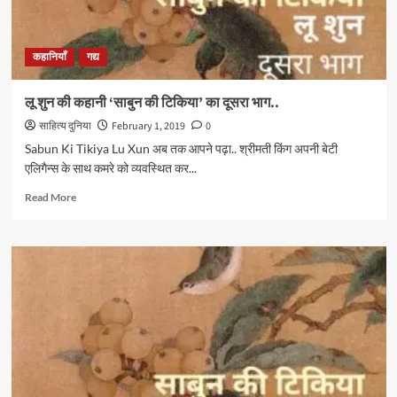
भाग..
कहानियाँ
गद्य
लू शुन की कहानी ‘साबुन की टिकिया’ का दूसरा भाग..
साहित्य दुनिया
February 1, 2019
0
Sabun Ki Tikiya Lu Xun अब तक आपने पढ़ा.. श्रीमती किंग अपनी बेटी
एलिगैन्स के साथ कमरे को व्यवस्थित कर...
Read
Read More
more
about
लू
शुन
की
कहानी
‘साबुन
की
टिकिया’
का
दूसरा
भाग..