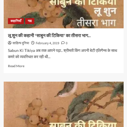
अंतिम
भाग
कहानियाँ
गद्य
लू शुन की कहानी ‘साबुन की टिकिया’ का तीसरा भाग..
साहित्य दुनिया
February 4, 2019
0
Sabun Ki Tikiya अब तक आपने पढ़ा.. श्रीमती किंग अपनी बेटी एलिगैन्स के साथ
कमरे को व्यवस्थित कर रही थी...
Read
Read More
more
about
लू
शुन
की
कहानी
‘साबुन
की
टिकिया’
का
तीसरा