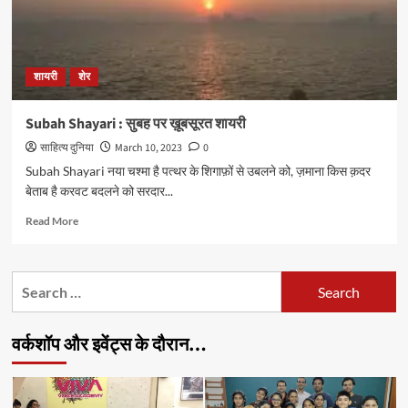
शायरी
शेर
Subah Shayari : सुबह पर ख़ूबसूरत शायरी
साहित्य दुनिया
March 10, 2023
0
Subah Shayari नया चश्मा है पत्थर के शिगाफ़ों से उबलने को, ज़माना किस क़दर
बेताब है करवट बदलने को सरदार...
Read
Read More
more
about
Subah
Search
Shayari
for:
:
सुबह
वर्कशॉप और इवेंट्स के दौरान…
पर
ख़ूबसूरत
शायरी