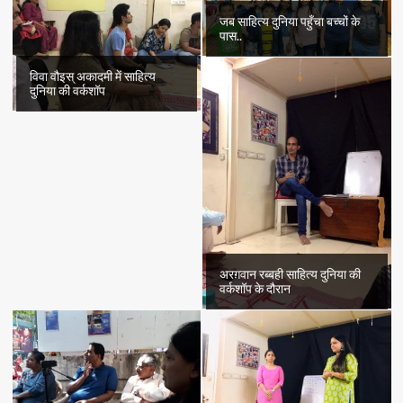
जब साहित्य दुनिया पहुँचा बच्चों के
पास..
विवा वौइस् अकादमी में साहित्य
दुनिया की वर्कशॉप
अरग़वान रब्बही साहित्य दुनिया की
वर्कशॉप के दौरान